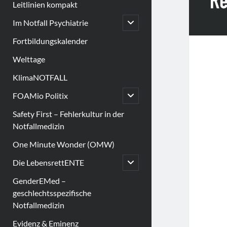
Leitlinien kompakt
open
Im Notfall Psychiatrie
child
menu
Fortbildungskalender
Welttage
KlimaNOTFALL
open
FOAMio Politix
child
menu
Safety First – Fehlerkultur in der
Notfallmedizin
One Minute Wonder (OMW)
open
Die LebensrettENTE
child
menu
GenderEMed –
geschlechtsspezifische
Notfallmedizin
Evidenz & Eminenz