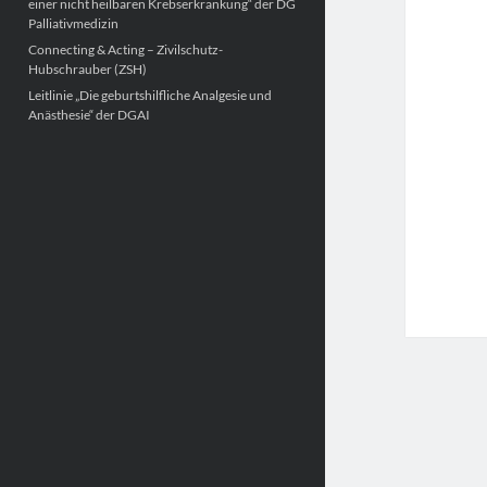
einer nicht heilbaren Krebserkrankung“ der DG
Palliativmedizin
Connecting & Acting – Zivilschutz-
Hubschrauber (ZSH)
Leitlinie „Die geburtshilfliche Analgesie und
Anästhesie“ der DGAI