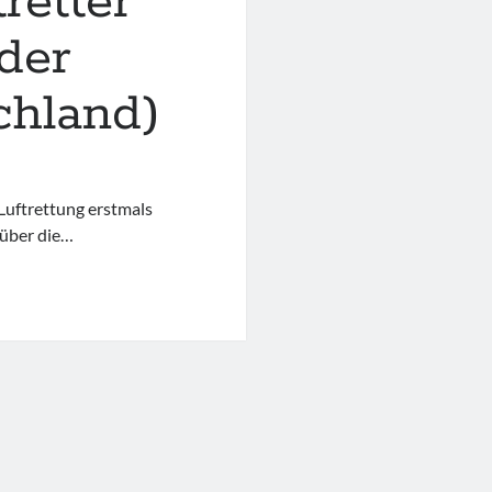
tretter
der
chland)
 Luftrettung erstmals
 über die…