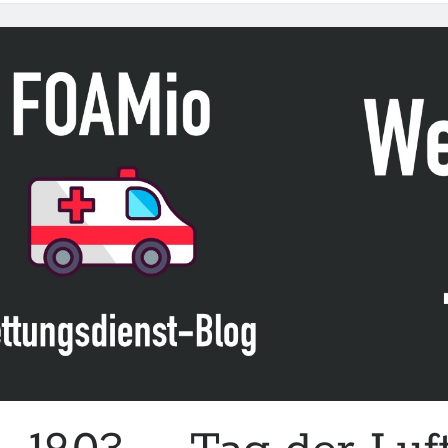
Acting
–
Zivilschutz-
Hubschrauber 