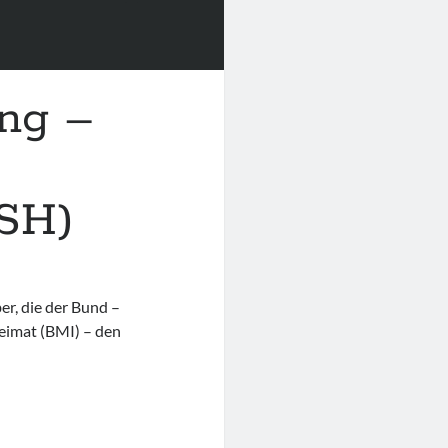
ing –
SH)
r, die der Bund –
eimat (BMI) – den