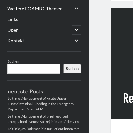
open
Weitere FOAMIO-Themen
child
menu
Links
open
Über
child
menu
open
Kontakt
child
menu
Sidebar
Suchen
Suchen
neueste Posts
Leitlinie „Management of Acute Upper
Gastrointestinal Bleeding in the Emergency
Department“ der IAEM
Leitlinie „Management of brief resolved
unexplained events (BRUE) in infants“ der CPS
Leitlinie „Palliativmedizin für Patient:innen mit