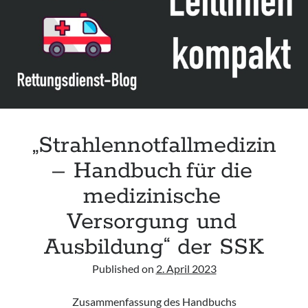
infants“ der CPS
Leitlinie „Palliativmedizin für Patient:innen mit einer nicht heilbaren
Krebserkrankung“ der DG Palliativmedizin
Connecting & Acting – Zivilschutz-Hubschrauber (ZSH)
Leitlinie „Die geburtshilfliche Analgesie und Anästhesie“ der DGAI
„Strahlennotfallmedizin
– Handbuch für die
medizinische
Versorgung und
Ausbildung“ der SSK
Published on
2. April 2023
Zusammenfassung des Handbuchs