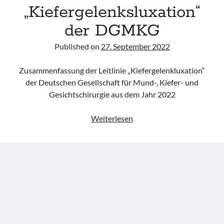
„Kiefergelenksluxation“
Leitlinie „Die geburtshilfliche Analgesie und Anästhesie“ der DGAI
Konsensuspapier „Management of endocrine emergencies –
der DGMKG
Management of myxoedema coma“ der ETA
Leitlinie „Bauchschmerz bei Kindern und Jugendlichen – Bildgebende
Published on
27. September 2022
Diagnostik“ der GPR
Zusammenfassung der Leitlinie „Kiefergelenkluxation“
der Deutschen Gesellschaft für Mund-, Kiefer- und
Gesichtschirurgie aus dem Jahr 2022
Leitlinie
Weiterlesen
„Kiefergelenksluxation“
der
DGMKG