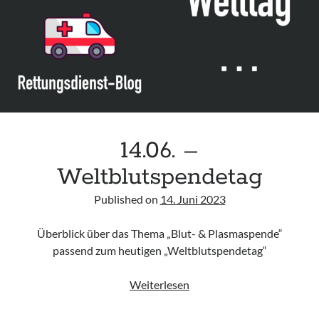
infants“ der CPS
Leitlinie „Palliativmedizin für Patient:innen mit einer nicht heilbaren
Krebserkrankung“ der DG Palliativmedizin
Connecting & Acting – Zivilschutz-Hubschrauber (ZSH)
Leitlinie „Die geburtshilfliche Analgesie und Anästhesie“ der DGAI
14.06. –
Weltblutspendetag
Published on
14. Juni 2023
Überblick über das Thema „Blut- & Plasmaspende“
passend zum heutigen „Weltblutspendetag“
14.06.
Weiterlesen
–
Weltblutspendetag