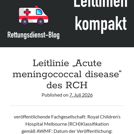
acute respiratory failure“ der Polish Society of Anaesthesiology and
Intensive Therapy
Leitlinie „Management of Hypercalcaemia in Adult Patients in the
Emergency Department“ der IAEM
Leitlinie „Behavioural Emergencies in Emergency Departments“ der IFEM
Leitlinie „Management of Acute Upper Gastrointestinal Bleeding in the
Emergency Department“ der IAEM
Leitlinie „Acute
meningococcal disease“
des RCH
Published on
7. Juli 2026
veröffentlichende Fachgesellschaft: Royal Children’s
Hospital Melbourne (RCH)Klassifikation
gemäß AWMF: Datum der Veröffentlichung: