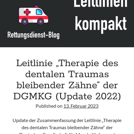
acute respiratory failure“ der Polish Society of Anaesthesiology and
Intensive Therapy
Leitlinie „Management of Hypercalcaemia in Adult Patients in the
Emergency Department“ der IAEM
Leitlinie „Behavioural Emergencies in Emergency Departments“ der IFEM
Leitlinie „Management of Acute Upper Gastrointestinal Bleeding in the
Emergency Department“ der IAEM
Leitlinie „Therapie des
dentalen Traumas
bleibender Zähne“ der
DGMKG (Update 2022)
Published on
13. Februar 2023
Update der Zusammenfassung der Leitlinie „Therapie
des dentalen Traumas bleibender Zähne“ der