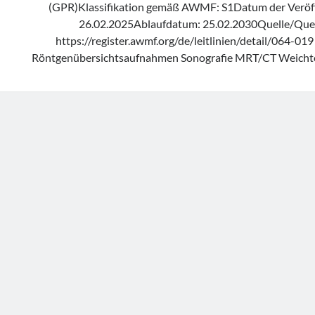
(GPR)Klassifikation gemäß AWMF: S1Datum der Veröff
26.02.2025Ablaufdatum: 25.02.2030Quelle/Quell
https://register.awmf.org/de/leitlinien/detail/064-01
Röntgenübersichtsaufnahmen Sonografie MRT/CT Weichte