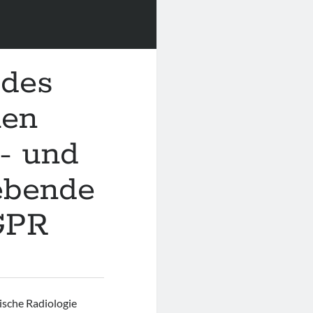
 des
len
- und
ebende
 GPR
rische Radiologie