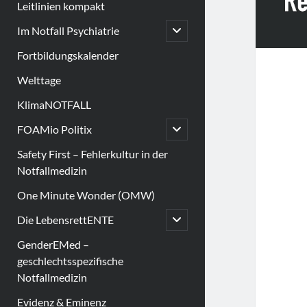
Leitlinien kompakt
open
Im Notfall Psychiatrie
child
menu
Fortbildungskalender
Welttage
KlimaNOTFALL
open
FOAMio Politix
child
menu
Safety First – Fehlerkultur in der
Notfallmedizin
One Minute Wonder (OMW)
open
Die LebensrettENTE
child
menu
GenderEMed –
geschlechtsspezifische
Notfallmedizin
Evidenz & Eminenz