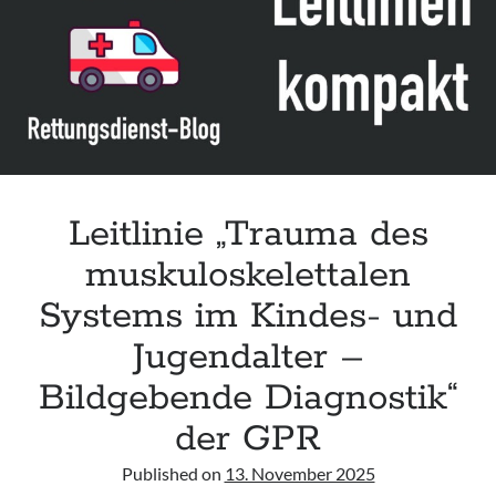
acute respiratory failure“ der Polish Society of Anaesthesiology and
Intensive Therapy
Leitlinie „Management of Hypercalcaemia in Adult Patients in the
Emergency Department“ der IAEM
Leitlinie „Behavioural Emergencies in Emergency Departments“ der IFEM
Leitlinie „Management of Acute Upper Gastrointestinal Bleeding in the
Emergency Department“ der IAEM
Leitlinie „Trauma des
muskuloskelettalen
Systems im Kindes- und
Jugendalter –
Bildgebende Diagnostik“
der GPR
Published on
13. November 2025