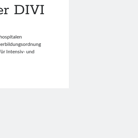
er DIVI
hospitalen
erbildungsordnung
für Intensiv- und
agement
g