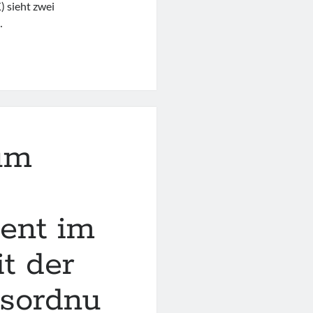
 sieht zwei
…
um
ent im
t der
gsordnu