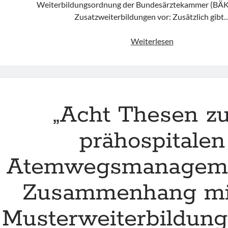
Weiterbildungsordnung der Bundesärztekammer (BÄK)
Zusatzweiterbildungen vor: Zusätzlich gibt
FOAMio
Weiterlesen
Politix
–
ZWB
KLINAM,
ZWB
„Acht Thesen z
Notfallmedizin
&
prähospitalen
FA
Notfallmedizin
Atemwegsmanagem
–
Was
Zusammenhang mi
ist
eigentlich
Musterweiterbildun
was?