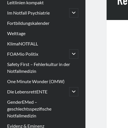
Leitlinien kompakt
open
Im Notfall Psychiatrie
child
menu
Fortbildungskalender
Welttage
KlimaNOTFALL
open
FOAMio Politix
child
menu
Safety First – Fehlerkultur in der
Notfallmedizin
One Minute Wonder (OMW)
open
Die LebensrettENTE
child
menu
GenderEMed –
geschlechtsspezifische
Notfallmedizin
Evidenz & Eminenz