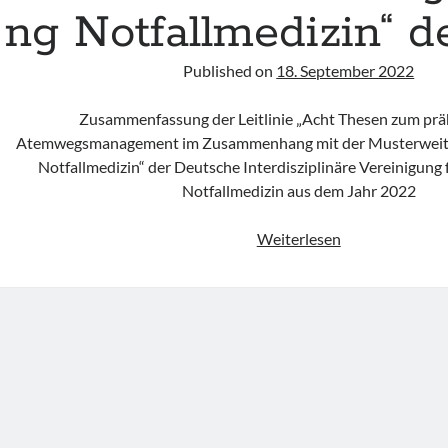
ng Notfallmedizin“ d
Published on
18. September 2022
Zusammenfassung der Leitlinie „Acht Thesen zum prä
Atemwegsmanagement im Zusammenhang mit der Musterweit
Notfallmedizin“ der Deutsche Interdisziplinäre Vereinigung 
Notfallmedizin aus dem Jahr 2022
„Acht
Weiterlesen
Thesen
zum
prähospitalen
Atemwegsman
im
Zusammenhan
mit
der