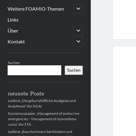
open
Weitere FOAMIO-Themen
child
menu
Links
open
Über
child
menu
open
Kontakt
child
menu
Sidebar
Suchen
Suchen
neueste Posts
Leitlinie „Die geburtshilfliche Analgesie und
Anästhesie“ der DGAI
Konsensuspapier „Management of endocrine
emergencies – Management of myxoedema
coma“ der ETA
Leitlinie „Bauchschmerz bei Kindern und