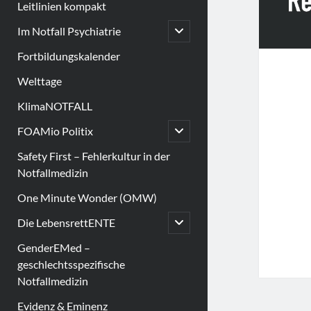
Leitlinien kompakt
open
Im Notfall Psychiatrie
child
menu
Fortbildungskalender
Welttage
KlimaNOTFALL
open
FOAMio Politix
child
menu
Safety First – Fehlerkultur in der
Notfallmedizin
One Minute Wonder (OMW)
open
Die LebensrettENTE
child
menu
GenderEMed –
geschlechtsspezifische
Notfallmedizin
Evidenz & Eminenz