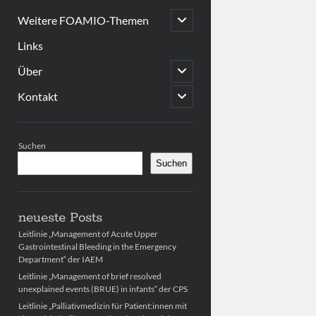
open
Weitere FOAMIO-Themen
child
menu
Links
open
Über
child
menu
open
Kontakt
child
menu
Sidebar
Suchen
Suchen
neueste Posts
Leitlinie „Management of Acute Upper
Gastrointestinal Bleeding in the Emergency
Department“ der IAEM
Leitlinie „Management of brief resolved
unexplained events (BRUE) in infants“ der CPS
Leitlinie „Palliativmedizin für Patient:innen mit