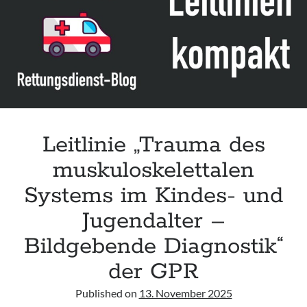
Leitlinie „Management of Hypercalcaemia in Adult Patients in the
Emergency Department“ der IAEM
Leitlinie „Behavioural Emergencies in Emergency Departments“ der IFEM
Leitlinie „Management of Acute Upper Gastrointestinal Bleeding in the
Emergency Department“ der IAEM
Leitlinie „Management of brief resolved unexplained events (BRUE) in
infants“ der CPS
Leitlinie „Trauma des
muskuloskelettalen
Systems im Kindes- und
Jugendalter –
Bildgebende Diagnostik“
der GPR
Published on
13. November 2025