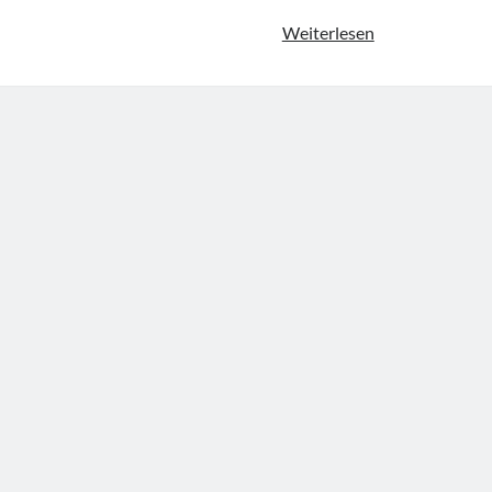
KlimaNOTFALL
Weiterlesen
–
AHA-
Statement
„Nonoptimal
Temperature
and
Cardiovascular
Health“