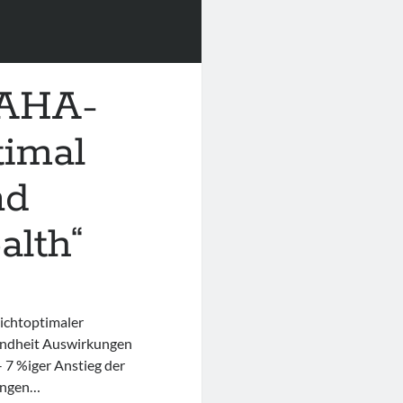
 AHA-
timal
nd
alth“
ichtoptimaler
undheit Auswirkungen
7 %iger Anstieg der
kungen…