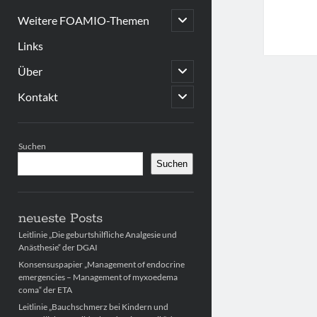
open
Weitere FOAMIO-Themen
child
menu
Links
open
Über
child
menu
open
Kontakt
child
menu
Sidebar
Suchen
Suchen
neueste Posts
Leitlinie „Die geburtshilfliche Analgesie und
Anästhesie“ der DGAI
Konsensuspapier „Management of endocrine
emergencies – Management of myxoedema
coma“ der ETA
Leitlinie „Bauchschmerz bei Kindern und