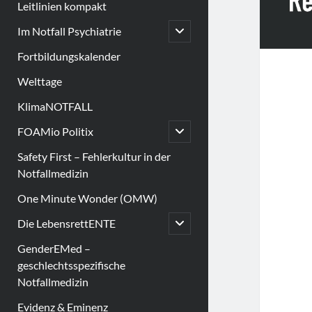
Leitlinien kompakt
open
Im Notfall Psychiatrie
child
menu
Fortbildungskalender
Welttage
KlimaNOTFALL
open
FOAMio Politix
child
menu
Safety First – Fehlerkultur in der
Notfallmedizin
One Minute Wonder (OMW)
open
Die LebensrettENTE
child
menu
GenderEMed –
geschlechtsspezifische
Notfallmedizin
Evidenz & Eminenz