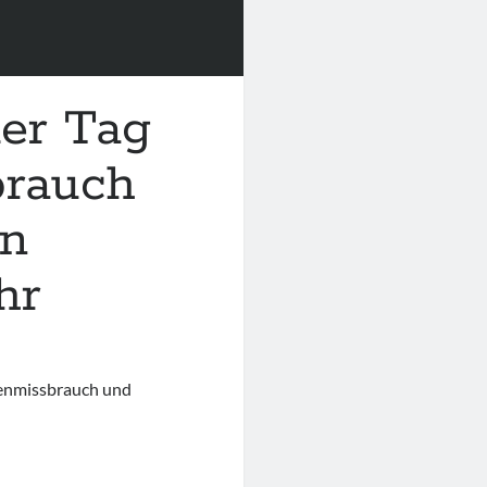
ler Tag
brauch
en
hr
genmissbrauch und