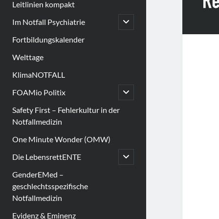
Leitlinien kompakt
open
Im Notfall Psychiatrie
child
menu
Fortbildungskalender
Welttage
KlimaNOTFALL
open
FOAMio Politix
child
menu
Safety First – Fehlerkultur in der
Notfallmedizin
One Minute Wonder (OMW)
open
Die LebensrettENTE
child
menu
GenderEMed –
geschlechtsspezifische
Notfallmedizin
Evidenz & Eminenz