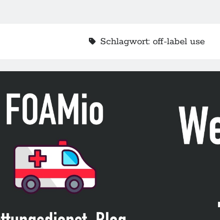
Schlagwort:
off-label use
2