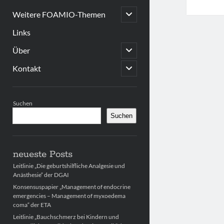
open
Weitere FOAMIO-Themen
child
menu
Links
open
Über
child
menu
open
Kontakt
child
menu
Sidebar
Suchen
Suchen
neueste Posts
Leitlinie „Die geburtshilfliche Analgesie und
Anästhesie“ der DGAI
Konsensuspapier „Management of endocrine
emergencies – Management of myxoedema
coma“ der ETA
Leitlinie „Bauchschmerz bei Kindern und