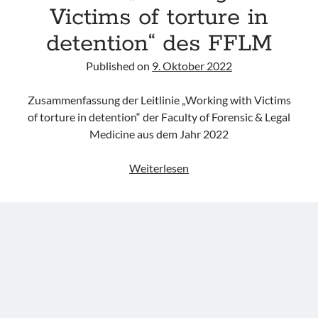
infants“ der CPS
Victims of torture in
Leitlinie „Palliativmedizin für Patient:innen mit einer nicht heilbaren
detention“ des FFLM
Krebserkrankung“ der DG Palliativmedizin
Connecting & Acting – Zivilschutz-Hubschrauber (ZSH)
Published on
9. Oktober 2022
Leitlinie „Die geburtshilfliche Analgesie und Anästhesie“ der DGAI
Zusammenfassung der Leitlinie „Working with Victims
of torture in detention“ der Faculty of Forensic & Legal
Medicine aus dem Jahr 2022
Leitlinie
Weiterlesen
„Working
with
Victims
of
torture
in
detention“
des