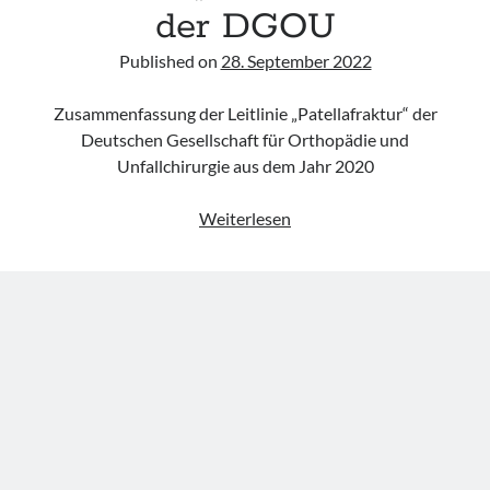
acute respiratory failure“ der Polish Society of Anaesthesiology and
der DGOU
Intensive Therapy
Leitlinie „Management of Hypercalcaemia in Adult Patients in the
Published on
28. September 2022
Emergency Department“ der IAEM
Leitlinie „Behavioural Emergencies in Emergency Departments“ der IFEM
Zusammenfassung der Leitlinie „Patellafraktur“ der
Leitlinie „Management of Acute Upper Gastrointestinal Bleeding in the
Deutschen Gesellschaft für Orthopädie und
Emergency Department“ der IAEM
Unfallchirurgie aus dem Jahr 2020
Leitlinie
Weiterlesen
„Patellafraktur“
der
DGOU