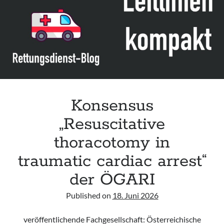
Leitlinie „Management of Hypercalcaemia in Adult Patients in the
Emergency Department“ der IAEM
Leitlinie „Behavioural Emergencies in Emergency Departments“ der IFEM
Leitlinie „Management of Acute Upper Gastrointestinal Bleeding in the
Emergency Department“ der IAEM
Leitlinie „Management of brief resolved unexplained events (BRUE) in
infants“ der CPS
Konsensus
„Resuscitative
thoracotomy in
traumatic cardiac arrest“
der ÖGARI
Published on
18. Juni 2026
veröffentlichende Fachgesellschaft: Österreichische