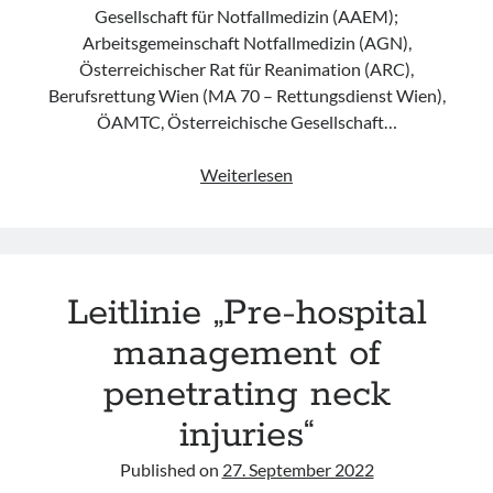
Gesellschaft für Notfallmedizin (AAEM);
Arbeitsgemeinschaft Notfallmedizin (AGN),
Österreichischer Rat für Reanimation (ARC),
Berufsrettung Wien (MA 70 – Rettungsdienst Wien),
ÖAMTC, Österreichische Gesellschaft…
Konsensus
Weiterlesen
„Resuscitative
thoracotomy
in
traumatic
Leitlinie „Pre-hospital
cardiac
arrest“
management of
der
penetrating neck
ÖGARI
injuries“
Published on
27. September 2022