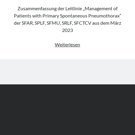
Zusammenfassung der Leitlinie „Management of
Patients with Primary Spontaneous Pneumothorax“
der SFAR, SPLF, SFMU, SRLF, SFCTCV aus dem März
2023
Leitlinie
Weiterlesen
„Management
of
Patients
with
Primary
Spontaneous
Pneumothorax“
der
SFAR,
SPLF,
SFMU,
SRLF,
Author WordPress Theme
by Compete Themes