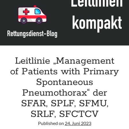
Leitlinie „Bauchschmerz bei Kindern und Jugendlichen – Bildgebende
Diagnostik“ der GPR
Leitlinie „Erbrechen im Kindes- und Jugendalter – Bildgebende
Diagnostik“ der GPR
Leitlinie „Kopfschmerzen bei Kindern und Jugendlichen – Bildgebende
Diagnostik“ der GPR
Leitlinie „Management
of Patients with Primary
Spontaneous
Pneumothorax“ der
SFAR, SPLF, SFMU,
SRLF, SFCTCV
Published on
24. Juni 2023