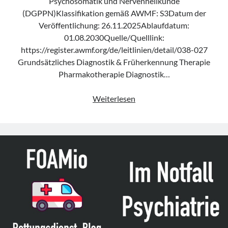
Psychosomatik und Nervenheilkunde
(DGPPN)Klassifikation gemäß AWMF: S3Datum der
Veröffentlichung: 26.11.2025Ablaufdatum:
01.08.2030Quelle/Quelllink:
https://register.awmf.org/de/leitlinien/detail/038-027
Grundsätzliches Diagnostik & Früherkennung Therapie
Pharmakotherapie Diagnostik…
Leitlinie
Weiterlesen
„Psychosen
mit
komorbider
substanzbezogener
Störung“
der
DGPPN