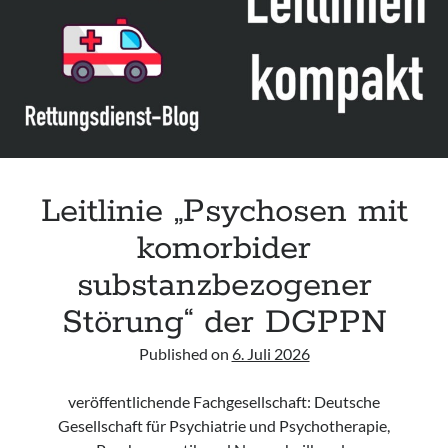
acute respiratory failure“ der Polish Society of Anaesthesiology and
Intensive Therapy
Leitlinie „Management of Hypercalcaemia in Adult Patients in the
Emergency Department“ der IAEM
Leitlinie „Behavioural Emergencies in Emergency Departments“ der IFEM
Leitlinie „Management of Acute Upper Gastrointestinal Bleeding in the
Emergency Department“ der IAEM
Leitlinie „Psychosen mit
komorbider
substanzbezogener
Störung“ der DGPPN
Published on
6. Juli 2026
veröffentlichende Fachgesellschaft: Deutsche
Gesellschaft für Psychiatrie und Psychotherapie,