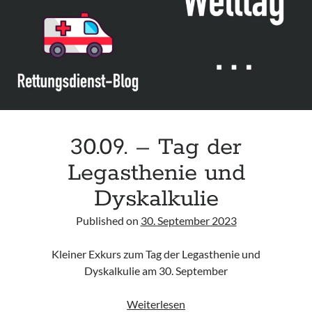
Assessment and Management in the Emergency Department“ der IAEM
Leitlinie „Use of VV ECMO in paediatric patients for the treatment of
acute respiratory failure“ der Polish Society of Anaesthesiology and
Intensive Therapy
Leitlinie „Management of Hypercalcaemia in Adult Patients in the
Emergency Department“ der IAEM
Leitlinie „Behavioural Emergencies in Emergency Departments“ der IFEM
30.09. – Tag der
Legasthenie und
Dyskalkulie
Published on
30. September 2023
Kleiner Exkurs zum Tag der Legasthenie und
Dyskalkulie am 30. September
30.09.
Weiterlesen