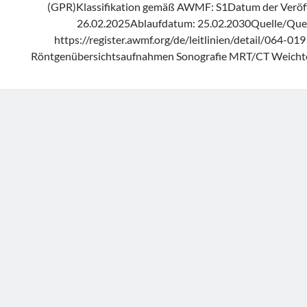
(GPR)Klassifikation gemäß AWMF: S1Datum der Veröff
26.02.2025Ablaufdatum: 25.02.2030Quelle/Quell
https://register.awmf.org/de/leitlinien/detail/064-01
Röntgenübersichtsaufnahmen Sonografie MRT/CT Weichte