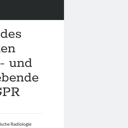
 des
len
- und
ebende
 GPR
rische Radiologie