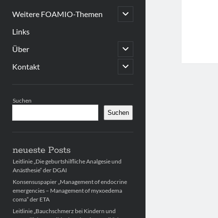
open
Weitere FOAMIO-Themen
child
menu
Links
open
Über
child
menu
open
Kontakt
child
menu
Sidebar
Suchen
Suchen
neueste Posts
Leitlinie „Die geburtshilfliche Analgesie und
Anästhesie“ der DGAI
Konsensuspapier „Management of endocrine
emergencies – Management of myxoedema
coma“ der ETA
Leitlinie „Bauchschmerz bei Kindern und