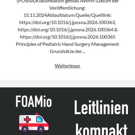
(POSNA)Klassifikation gemäß AWMF:Datum der
Veröffentlichung:
15.11.2024Ablaufdatum:Quelle/Quelllink:
https://doi.org/10.1016/j.jposna.2026.100363,
https://doi.org/10.1016/j.jposna.2026.100364 &
https://doi.org/10.1016/j.jposna.2026.100365
Principles of Pediatric Hand Surgery Management
Grundsätze der…
Leitlinie
Weiterlesen
„Management
of
Pediatric
Hand
Injuries
in
the
Acute
Setting“