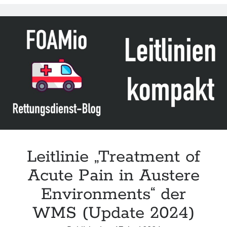
the
bleed
–
Prehospital
bleeding
control
in
patients
with
multiple
and/or
severe
injuries“
Leitlinie „Treatment of
Acute Pain in Austere
Environments“ der
WMS (Update 2024)