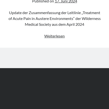
Published on
17. Juni 2024
Update der Zusammenfassung der Leitlinie „Treatment
of Acute Pain in Austere Environments“ der Wilderness
Medical Society aus dem April 2024
Leitlinie
Weiterlesen
„Treatment
of
Acute
Pain
in
Austere
Environments“
der
WMS
(Update
2024)
Author WordPress Theme
by Compete Themes