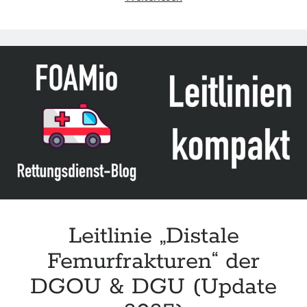
„Management
of
Suspected
Femoral
Shaft
Fractures“
der
NAEMSP
Leitlinie „Distale
Femurfrakturen“ der
DGOU & DGU (Update