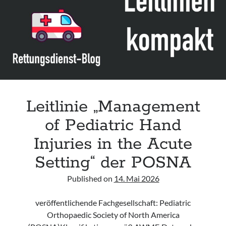
Leitlinie „Die geburtshilfliche Analgesie und Anästhesie“ der DGAI
Konsensuspapier „Management of endocrine emergencies –
Management of myxoedema coma“ der ETA
Leitlinie „Bauchschmerz bei Kindern und Jugendlichen – Bildgebende
Diagnostik“ der GPR
Leitlinie „Management
of Pediatric Hand
Injuries in the Acute
Setting“ der POSNA
Published on
14. Mai 2026
veröffentlichende Fachgesellschaft: Pediatric
Orthopaedic Society of North America