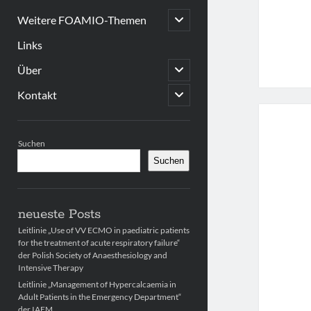
open
Weitere FOAMIO-Themen
child
menu
Links
open
Über
child
menu
open
Kontakt
child
menu
Sidebar
Suchen
Suchen
neueste Posts
Leitlinie „Use of VV ECMO in paediatric patients
for the treatment of acute respiratory failure“
der Polish Society of Anaesthesiology and
Intensive Therapy
Leitlinie „Management of Hypercalcaemia in
Adult Patients in the Emergency Department“
der IAEM