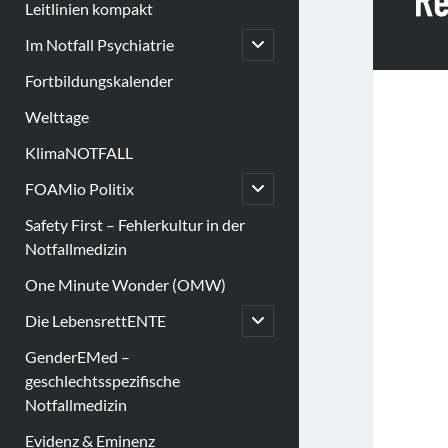
Leitlinien kompakt
open
Im Notfall Psychiatrie
child
menu
Fortbildungskalender
Welttage
KlimaNOTFALL
open
FOAMio Politix
child
menu
Safety First – Fehlerkultur in der
Notfallmedizin
One Minute Wonder (OMW)
open
Die LebensrettENTE
child
menu
GenderEMed –
geschlechtsspezifische
Notfallmedizin
Evidenz & Eminenz