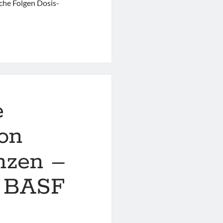
che Folgen Dosis-
e
“
on
nzen –
r BASF