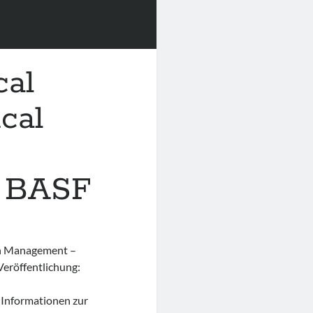
cal
cal
r BASF
th Management –
eröffentlichung:
 Informationen zur