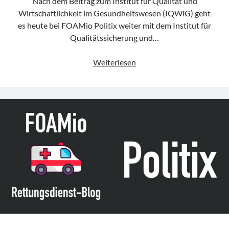
Nach dem Beitrag zum Institut für Qualität und
Wirtschaftlichkeit im Gesundheitswesen (IQWiG) geht
es heute bei FOAMio Politix weiter mit dem Institut für
Qualitätssicherung und…
FOAMio
Weiterlesen
Politix
–
Institut
für
Qualitätssicherung
und
Transparenz
im
Gesundheitswesen
(IQTIG)