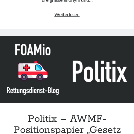
Safety
Weiterlesen
First
–
Was
ist
eigentlich
dieses
CIRS?
Politix – AWMF-
Positionspapier „Gesetz