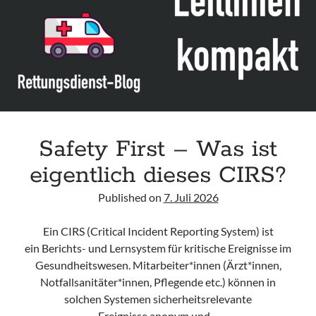
Leitlinie „Management of Hypercalcaemia in Adult Patients in the
Emergency Department“ der IAEM
Leitlinie „Behavioural Emergencies in Emergency Departments“ der IFEM
Leitlinie „Management of Acute Upper Gastrointestinal Bleeding in the
Emergency Department“ der IAEM
Leitlinie „Management of brief resolved unexplained events (BRUE) in
infants“ der CPS
Safety First – Was ist
eigentlich dieses CIRS?
Published on
7. Juli 2026
Ein CIRS (Critical Incident Reporting System) ist
ein Berichts- und Lernsystem für kritische Ereignisse im
Gesundheitswesen. Mitarbeiter*innen (Ärzt*innen,
Notfallsanitäter*innen, Pflegende etc.) können in
solchen Systemen sicherheitsrelevante
Ereignisse anonym und…