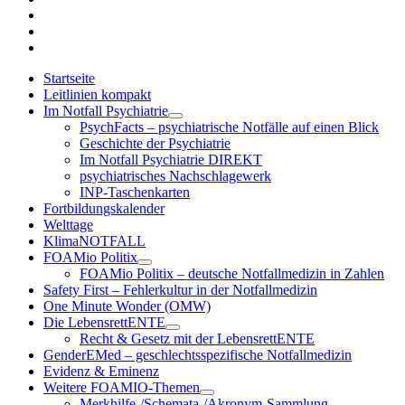
email
social_icon_custom_1
social_icon_custom_2
Startseite
Leitlinien kompakt
Im Notfall Psychiatrie
open
PsychFacts – psychiatrische Notfälle auf einen Blick
child
Geschichte der Psychiatrie
menu
Im Notfall Psychiatrie DIREKT
psychiatrisches Nachschlagewerk
INP-Taschenkarten
Fortbildungskalender
Welttage
KlimaNOTFALL
FOAMio Politix
open
FOAMio Politix – deutsche Notfallmedizin in Zahlen
child
Safety First – Fehlerkultur in der Notfallmedizin
menu
One Minute Wonder (OMW)
Die LebensrettENTE
open
Recht & Gesetz mit der LebensrettENTE
child
GenderEMed – geschlechtsspezifische Notfallmedizin
menu
Evidenz & Eminenz
Weitere FOAMIO-Themen
open
Merkhilfe-/Schemata-/Akronym-Sammlung