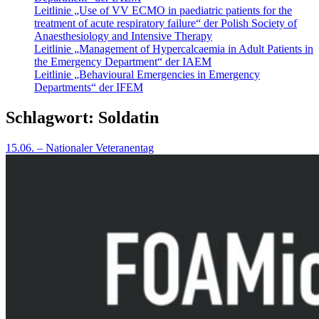
Leitlinie „Use of VV ECMO in paediatric patients for the
treatment of acute respiratory failure“ der Polish Society of
Anaesthesiology and Intensive Therapy
Leitlinie „Management of Hypercalcaemia in Adult Patients in
the Emergency Department“ der IAEM
Leitlinie „Behavioural Emergencies in Emergency
Departments“ der IFEM
Schlagwort:
Soldatin
15.06. – Nationaler Veteranentag