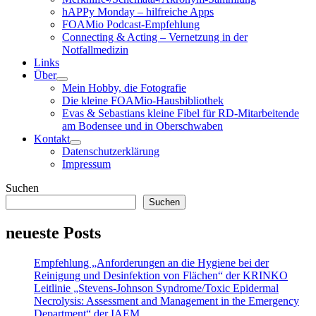
child
hAPPy Monday – hilfreiche Apps
menu
FOAMio Podcast-Empfehlung
Connecting & Acting – Vernetzung in der
Notfallmedizin
Links
Über
open
Mein Hobby, die Fotografie
child
Die kleine FOAMio-Hausbibliothek
menu
Evas & Sebastians kleine Fibel für RD-Mitarbeitende
am Bodensee und in Oberschwaben
Kontakt
open
Datenschutzerklärung
child
Impressum
menu
Sidebar
Suchen
Suchen
neueste Posts
Empfehlung „Anforderungen an die Hygiene bei der
Reinigung und Desinfektion von Flächen“ der KRINKO
Leitlinie „Stevens-Johnson Syndrome/Toxic Epidermal
Necrolysis: Assessment and Management in the Emergency
Department“ der IAEM