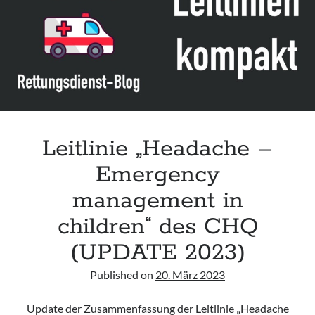
Leitlinie „Management of Hypercalcaemia in Adult Patients in the
Emergency Department“ der IAEM
Leitlinie „Behavioural Emergencies in Emergency Departments“ der IFEM
Leitlinie „Management of Acute Upper Gastrointestinal Bleeding in the
Emergency Department“ der IAEM
Leitlinie „Management of brief resolved unexplained events (BRUE) in
infants“ der CPS
Leitlinie „Headache –
Emergency
management in
children“ des CHQ
(UPDATE 2023)
Published on
20. März 2023
Update der Zusammenfassung der Leitlinie „Headache