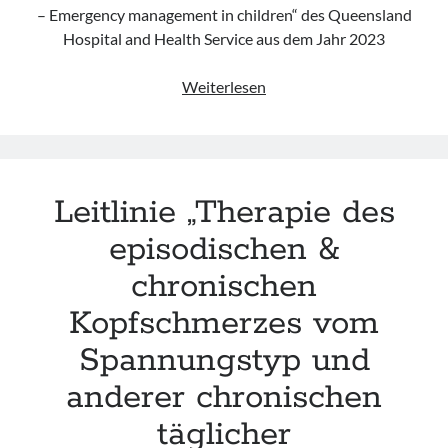
– Emergency management in children“ des Queensland
Hospital and Health Service aus dem Jahr 2023
Leitlinie
Weiterlesen
„Headache
–
Emergency
management
Leitlinie „Therapie des
in
children“
episodischen &
des
chronischen
CHQ
(UPDATE
Kopfschmerzes vom
2023)
Spannungstyp und
anderer chronischen
täglicher