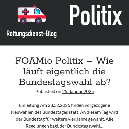
Leitlinie „Bauchschmerz bei Kindern und Jugendlichen – Bildgebende
Diagnostik“ der GPR
Leitlinie „Erbrechen im Kindes- und Jugendalter – Bildgebende
Diagnostik“ der GPR
Leitlinie „Kopfschmerzen bei Kindern und Jugendlichen – Bildgebende
Diagnostik“ der GPR
FOAMio Politix – Wie
läuft eigentlich die
Bundestagswahl ab?
Published on
25. Januar 2025
Einleitung Am 23.02.2025 finden vorgezogene
Neuwahlen des Bundestages statt. An diesem Tag wird
der Bundestag für weitere vier Jahre gewählt. Alle
Regelungen bzgl. der Bundestagswahl…