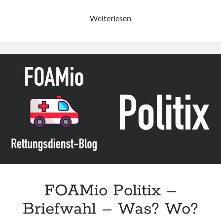
FOAMio
Weiterlesen
Politix
–
Wie
läuft
eigentlich
die
Bundestagswahl
ab?
FOAMio Politix –
Briefwahl – Was? Wo?