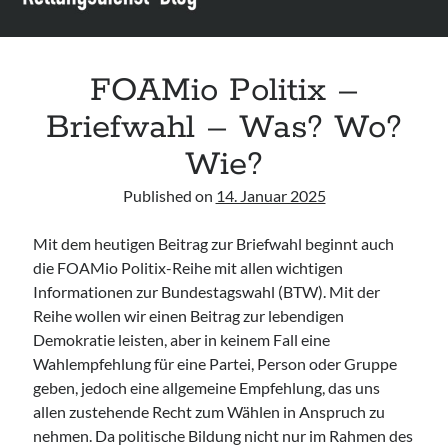
Leitlinie „Die geburtshilfliche Analgesie und Anästhesie“ der DGAI
Konsensuspapier „Management of endocrine emergencies –
Management of myxoedema coma“ der ETA
FOAMio Politix –
Leitlinie „Bauchschmerz bei Kindern und Jugendlichen – Bildgebende
Diagnostik“ der GPR
Briefwahl – Was? Wo?
Wie?
Published on
14. Januar 2025
Mit dem heutigen Beitrag zur Briefwahl beginnt auch
die FOAMio Politix-Reihe mit allen wichtigen
Informationen zur Bundestagswahl (BTW). Mit der
Reihe wollen wir einen Beitrag zur lebendigen
Demokratie leisten, aber in keinem Fall eine
Wahlempfehlung für eine Partei, Person oder Gruppe
geben, jedoch eine allgemeine Empfehlung, das uns
allen zustehende Recht zum Wählen in Anspruch zu
nehmen. Da politische Bildung nicht nur im Rahmen des