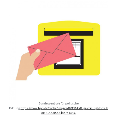
Bundeszentrale für politische
Bildung;
https://www.bpb.de/cache/images/8/331498_galerie_lightbox_b
ox_1000x666.jpg?5161C