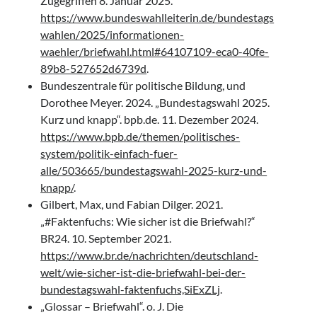
Zugegriffen 8. Januar 2025.
https://www.bundeswahlleiterin.de/bundestags
wahlen/2025/informationen-
waehler/briefwahl.html#64107109-eca0-40fe-
89b8-527652d6739d
.
Bundeszentrale für politische Bildung, und
Dorothee Meyer. 2024. „Bundestagswahl 2025.
Kurz und knapp“. bpb.de. 11. Dezember 2024.
https://www.bpb.de/themen/politisches-
system/politik-einfach-fuer-
alle/503665/bundestagswahl-2025-kurz-und-
knapp/
.
Gilbert, Max, und Fabian Dilger. 2021.
„#Faktenfuchs: Wie sicher ist die Briefwahl?“
BR24. 10. September 2021.
https://www.br.de/nachrichten/deutschland-
welt/wie-sicher-ist-die-briefwahl-bei-der-
bundestagswahl-faktenfuchs,SiExZLj
.
„Glossar – Briefwahl“. o. J. Die