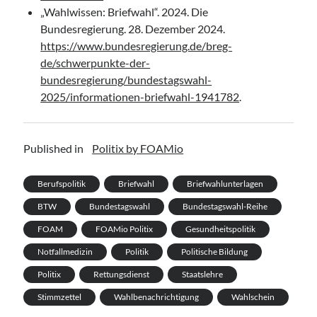
„Wahlwissen: Briefwahl“. 2024. Die
Bundesregierung. 28. Dezember 2024.
https://www.bundesregierung.de/breg-
de/schwerpunkte-der-
bundesregierung/bundestagswahl-
2025/informationen-briefwahl-1941782
.
Published in
Politix by FOAMio
Berufspolitik
Briefwahl
Briefwahlunterlagen
BTW
Bundestagswahl
Bundestagswahl-Reihe
FOAM
FOAMio Politix
Gesundheitspolitik
Notfallmedizin
Politik
Politische Bildung
Politix
Rettungsdienst
Staatslehre
Stimmzettel
Wahlbenachrichtigung
Wahlschein