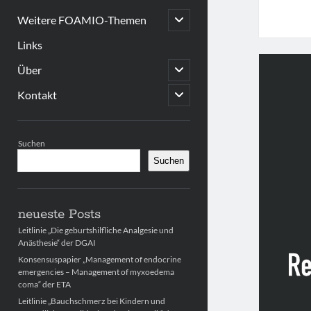
open
Weitere FOAMIO-Themen
child
menu
Links
open
Über
child
menu
open
Kontakt
child
menu
Sidebar
Suchen
Suchen
neueste Posts
Leitlinie „Die geburtshilfliche Analgesie und
Anästhesie“ der DGAI
Konsensuspapier „Management of endocrine
emergencies – Management of myxoedema
coma“ der ETA
Leitlinie „Bauchschmerz bei Kindern und