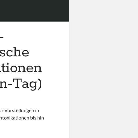
–
ische
ationen
en-Tag)
r Vorstellungen in
ntoxikationen bis hin