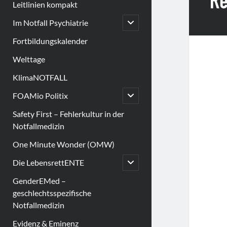
Leitlinien kompakt
open
Im Notfall Psychiatrie
child
menu
Fortbildungskalender
Welttage
KlimaNOTFALL
open
FOAMio Politix
child
menu
Safety First – Fehlerkultur in der
Notfallmedizin
One Minute Wonder (OMW)
open
Die LebensrettENTE
child
menu
GenderEMed –
geschlechtsspezifische
Notfallmedizin
Evidenz & Eminenz