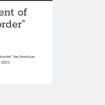
ent of
rder“
isorder“ der American
r 2023