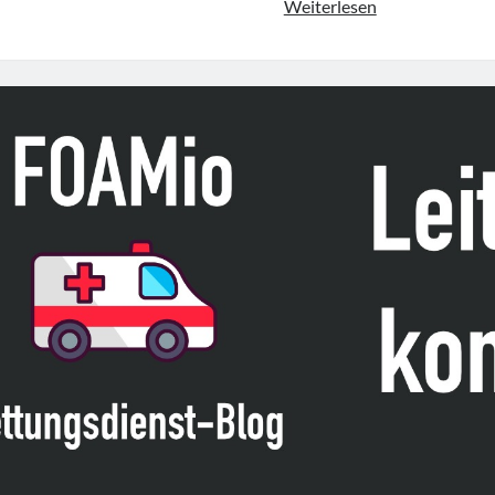
GenderEMed
Weiterlesen
–
geschlechtsspez
Aspekte
bei
Intoxikationen
(26.06.
–
Welt-
Drogen-
Tag)