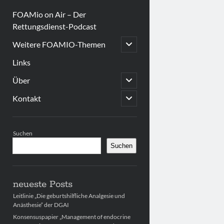
FOAMio on Air – Der
Rettungsdienst-Podcast
open
Weitere FOAMIO-Themen
child
menu
Links
open
Über
child
menu
open
Kontakt
child
menu
Sidebar
Suchen
Suchen
neueste Posts
Leitlinie „Die geburtshilfliche Analgesie und
Anästhesie“ der DGAI
Konsensuspapier „Management of endocrine