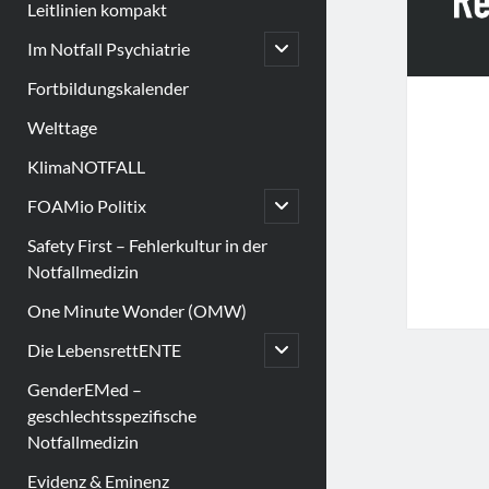
Leitlinien kompakt
open
Im Notfall Psychiatrie
child
menu
Fortbildungskalender
Welttage
KlimaNOTFALL
open
FOAMio Politix
child
menu
Safety First – Fehlerkultur in der
Notfallmedizin
One Minute Wonder (OMW)
open
Die LebensrettENTE
child
menu
GenderEMed –
geschlechtsspezifische
Notfallmedizin
Evidenz & Eminenz