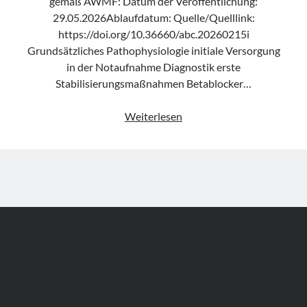
gemäß AWMF: Datum der Veröffentlichung:
29.05.2026Ablaufdatum: Quelle/Quelllink:
https://doi.org/10.36660/abc.20260215i
Grundsätzliches Pathophysiologie initiale Versorgung
in der Notaufnahme Diagnostik erste
Stabilisierungsmaßnahmen Betablocker…
Positionspapier
Weiterlesen
„Diagnosis
and
Treatment
of
Electrical
Storm“
der
SBC