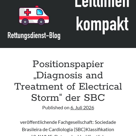
Leitlinie „Management of Hypercalcaemia in Adult Patients in the
Emergency Department“ der IAEM
Leitlinie „Behavioural Emergencies in Emergency Departments“ der IFEM
Leitlinie „Management of Acute Upper Gastrointestinal Bleeding in the
Emergency Department“ der IAEM
Leitlinie „Management of brief resolved unexplained events (BRUE) in
infants“ der CPS
Positionspapier
„Diagnosis and
Treatment of Electrical
Storm“ der SBC
Published on
6. Juli 2026
veröffentlichende Fachgesellschaft: Sociedade
Brasileira de Cardiologia (SBC)Klassifikation