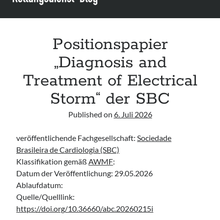
infants“ der CPS
Leitlinie „Palliativmedizin für Patient:innen mit einer nicht heilbaren
Krebserkrankung“ der DG Palliativmedizin
Connecting & Acting – Zivilschutz-Hubschrauber (ZSH)
Positionspapier
Leitlinie „Die geburtshilfliche Analgesie und Anästhesie“ der DGAI
„Diagnosis and
Treatment of Electrical
Storm“ der SBC
Published on
6. Juli 2026
veröffentlichende Fachgesellschaft:
Sociedade
Brasileira de Cardiologia (SBC)
Klassifikation gemäß
AWMF
:
Datum der Veröffentlichung: 29.05.2026
Ablaufdatum:
Quelle/Quelllink:
https://doi.org/10.36660/abc.20260215i