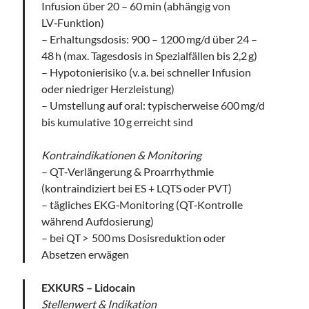
Infusion über 20 – 60 min (abhängig von
LV‑Funktion)
– Erhaltungsdosis: 900 – 1200 mg/d über 24 –
48 h (max. Tagesdosis in Spezialfällen bis 2,2 g)
– Hypotonierisiko (v. a. bei schneller Infusion
oder niedriger Herzleistung)
– Umstellung auf oral: typischerweise 600 mg/d
bis kumulative 10 g erreicht sind
Kontraindikationen & Monitoring
– QT‑Verlängerung & Proarrhythmie
(kontraindiziert bei ES + LQTS oder PVT)
– tägliches EKG‑Monitoring (QT‑Kontrolle
während Aufdosierung)
– bei QT > 500 ms Dosisreduktion oder
Absetzen erwägen
EXKURS – Lidocain
Stellenwert & Indikation