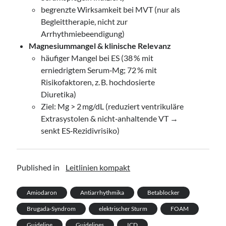
begrenzte Wirksamkeit bei MVT (nur als
Begleittherapie, nicht zur
Arrhythmiebeendigung)
Magnesiummangel & klinische Relevanz
häufiger Mangel bei ES (38 % mit
erniedrigtem Serum‑Mg; 72 % mit
Risikofaktoren, z. B. hochdosierte
Diuretika)
Ziel: Mg > 2 mg/dL (reduziert ventrikuläre
Extrasystolen & nicht‑anhaltende VT →
senkt ES‑Rezidivrisiko)
Published in
Leitlinien kompakt
Amiodaron
Antiarrhythmika
Betablocker
Brugada‑Syndrom
elektrischer Sturm
FOAM
Guideline
Guidelines
ICD