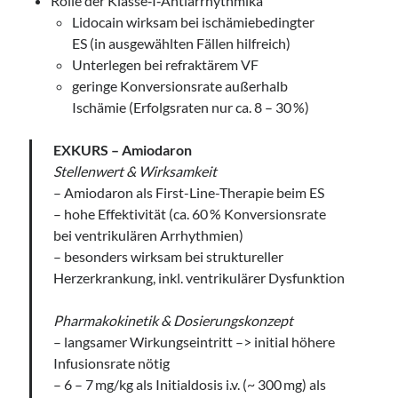
Rolle der Klasse‑I‑Antiarrhythmika
Lidocain wirksam bei ischämiebedingter
ES (in ausgewählten Fällen hilfreich)
Unterlegen bei refraktärem VF
geringe Konversionsrate außerhalb
Ischämie (Erfolgsraten nur ca. 8 – 30 %)
EXKURS – Amiodaron
Stellenwert & Wirksamkeit
– Amiodaron als First-Line-Therapie beim ES
– hohe Effektivität (ca. 60 % Konversionsrate
bei ventrikulären Arrhythmien)
– besonders wirksam bei struktureller
Herzerkrankung, inkl. ventrikulärer Dysfunktion
Pharmakokinetik & Dosierungskonzept
– langsamer Wirkungseintritt –> initial höhere
Infusionsrate nötig
– 6 – 7 mg/kg als Initialdosis i.v. (~ 300 mg) als