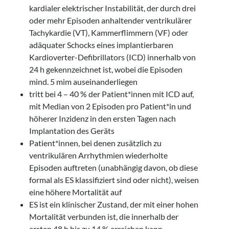
kardialer elektrischer Instabilität, der durch drei
oder mehr Episoden anhaltender ventrikulärer
Tachykardie (VT), Kammerflimmern (VF) oder
adäquater Schocks eines implantierbaren
Kardioverter-Defibrillators (ICD) innerhalb von
24 h gekennzeichnet ist, wobei die Episoden
mind. 5 mim auseinanderliegen
tritt bei 4 – 40 % der Patient*innen mit ICD auf,
mit Median von 2 Episoden pro Patient*in und
höherer Inzidenz in den ersten Tagen nach
Implantation des Geräts
Patient*innen, bei denen zusätzlich zu
ventrikulären Arrhythmien wiederholte
Episoden auftreten (unabhängig davon, ob diese
formal als ES klassifiziert sind oder nicht), weisen
eine höhere Mortalität auf
ES ist ein klinischer Zustand, der mit einer hohen
Mortalität verbunden ist, die innerhalb der
ersten 48 h bis zu 14 % erreichen kann