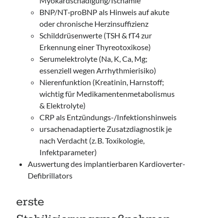
Myokardschädigung/Ischämie
BNP/NT‑proBNP als Hinweis auf akute
oder chronische Herzinsuffizienz
Schilddrüsenwerte (TSH & fT4 zur
Erkennung einer Thyreotoxikose)
Serumelektrolyte (Na, K, Ca, Mg;
essenziell wegen Arrhythmierisiko)
Nierenfunktion (Kreatinin, Harnstoff;
wichtig für Medikamentenmetabolismus
& Elektrolyte)
CRP als Entzündungs-/Infektionshinweis
ursachenadaptierte Zusatzdiagnostik je
nach Verdacht (z. B. Toxikologie,
Infektparameter)
Auswertung des implantierbaren Kardioverter-
Defibrillators
erste