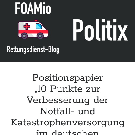
Leitlinie „Management of Hypercalcaemia in Adult Patients in the
Emergency Department“ der IAEM
Leitlinie „Behavioural Emergencies in Emergency Departments“ der IFEM
Leitlinie „Management of Acute Upper Gastrointestinal Bleeding in the
Emergency Department“ der IAEM
Leitlinie „Management of brief resolved unexplained events (BRUE) in
infants“ der CPS
Positionspapier
„10 Punkte zur
Verbesserung der
Notfall- und
Katastrophenversorgung
im deutschen