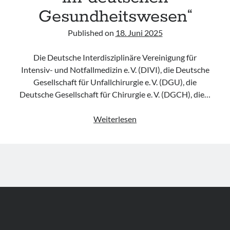
Gesundheitswesen“
Published on
18. Juni 2025
Die Deutsche Interdisziplinäre Vereinigung für
Intensiv- und Notfallmedizin e. V. (DIVI), die Deutsche
Gesellschaft für Unfallchirurgie e. V. (DGU), die
Deutsche Gesellschaft für Chirurgie e. V. (DGCH), die…
Positionspapier
Weiterlesen
„10 Punkte
zur
Verbesserung
der
Notfall-
und
Katastrophenversorgung
im
deutschen