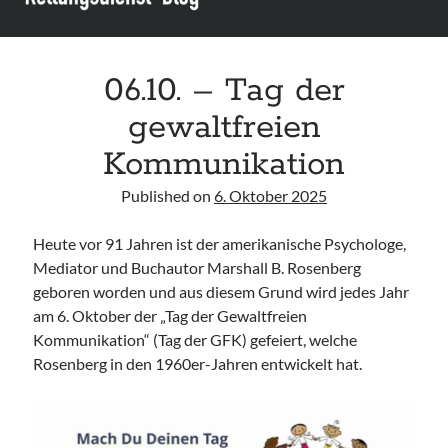
Assessment and Management in the Emergency Department“ der IAEM
Leitlinie „Use of VV ECMO in paediatric patients for the treatment of
acute respiratory failure“ der Polish Society of Anaesthesiology and
Intensive Therapy
06.10. – Tag der
Leitlinie „Management of Hypercalcaemia in Adult Patients in the
Emergency Department“ der IAEM
gewaltfreien
Leitlinie „Behavioural Emergencies in Emergency Departments“ der IFEM
Kommunikation
Published on
6. Oktober 2025
Heute vor 91 Jahren ist der amerikanische Psychologe,
Mediator und Buchautor Marshall B. Rosenberg
geboren worden und aus diesem Grund wird jedes Jahr
am 6. Oktober der „Tag der Gewaltfreien
Kommunikation“ (Tag der GFK) gefeiert, welche
Rosenberg in den 1960er-Jahren entwickelt hat.