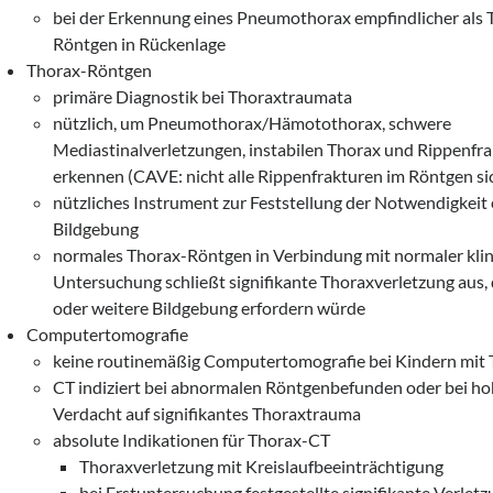
bei der Erkennung eines Pneumothorax empfindlicher als 
Röntgen in Rückenlage
Thorax-Röntgen
primäre Diagnostik bei Thoraxtraumata
nützlich, um Pneumothorax/Hämotothorax, schwere
Mediastinalverletzungen, instabilen Thorax und Rippenfra
erkennen (CAVE: nicht alle Rippenfrakturen im Röntgen si
nützliches Instrument zur Feststellung der Notwendigkeit 
Bildgebung
normales Thorax-Röntgen in Verbindung mit normaler klin
Untersuchung schließt signifikante Thoraxverletzung aus, d
oder weitere Bildgebung erfordern würde
Computertomografie
keine routinemäßig Computertomografie bei Kindern mit
CT indiziert bei abnormalen Röntgenbefunden oder bei ho
Verdacht auf signifikantes Thoraxtrauma
absolute Indikationen für Thorax-CT
Thoraxverletzung mit Kreislaufbeeinträchtigung
bei Erstuntersuchung festgestellte signifikante Verlet