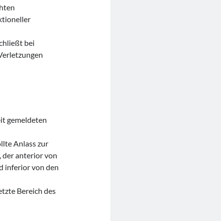
öhten
tioneller
hließt bei
Verletzungen
it gemeldeten
llte Anlass zur
 der anterior von
d inferior von den
etzte Bereich des