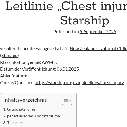
Leitlinie „Chest inju
Starship
Published on
5. September 2025
veröffentlichende Fachgesellschaft:
New Zealand’s National Child
(Starship
)
Klassifikation gemäß
AWMF
:
Datum der Veröffentlichung: 06.01.2025
Ablaufdatum:
Quelle/Quelllink:
https://starship.org.nz/guidelines/chest-injury
Inhaltsverzeichnis
Grundsätzliches
penetrierendes Thoraxtrauma
Therapie