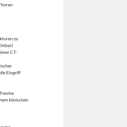
Thorax-
kturen zu
chtbar)
einer CT-
ischer
ie Eingriff
 Trauma
hem klinischen
zungen