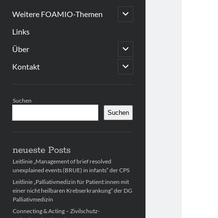
open
Weitere FOAMIO-Themen
child
menu
Links
open
Über
child
menu
open
Kontakt
child
menu
Sidebar
Suchen
Suchen
neueste Posts
Leitlinie „Management of brief resolved
unexplained events (BRUE) in infants“ der CPS
Leitlinie „Palliativmedizin für Patient:innen mit
einer nicht heilbaren Krebserkrankung“ der DG
Palliativmedizin
Connecting & Acting – Zivilschutz-