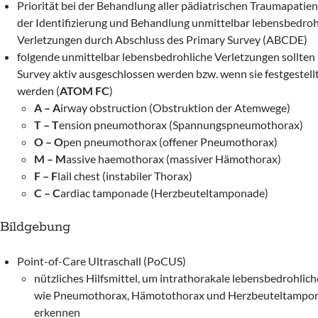
Priorität bei der Behandlung aller pädiatrischen Traumapatient
der Identifizierung und Behandlung unmittelbar lebensbedroh
Verletzungen durch Abschluss des Primary Survey (ABCDE)
folgende unmittelbar lebensbedrohliche Verletzungen sollten
Survey aktiv ausgeschlossen werden bzw. wenn sie festgestellt
werden (
ATOM FC
)
A – A
irway obstruction (Obstruktion der Atemwege)
T – T
ension pneumothorax (Spannungspneumothorax)
O – O
pen pneumothorax (offener Pneumothorax)
M – M
assive haemothorax (massiver Hämothorax)
F – F
lail chest (instabiler Thorax)
C – C
ardiac tamponade (Herzbeuteltamponade)
Bildgebung
Point-of-Care Ultraschall (PoCUS)
nützliches Hilfsmittel, um intrathorakale lebensbedrohlic
wie Pneumothorax, Hämotothorax und Herzbeuteltampona
erkennen