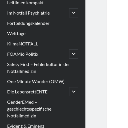
Leitlinien kompakt
open
Im Notfall Psychiatrie
child
menu
Fortbildungskalender
Welttage
KlimaNOTFALL
open
FOAMio Politix
child
menu
Safety First – Fehlerkultur in der
Notfallmedizin
One Minute Wonder (OMW)
open
Die LebensrettENTE
child
menu
GenderEMed –
geschlechtsspezifische
Notfallmedizin
Evidenz & Eminenz