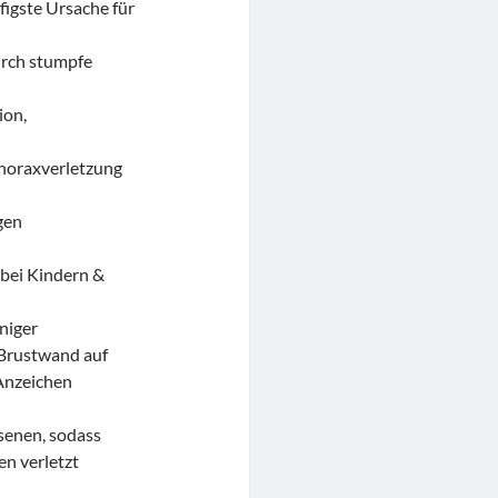
igste Ursache für
urch stumpfe
ion,
Thoraxverletzung
gen
bei Kindern &
niger
 Brustwand auf
 Anzeichen
senen, sodass
en verletzt