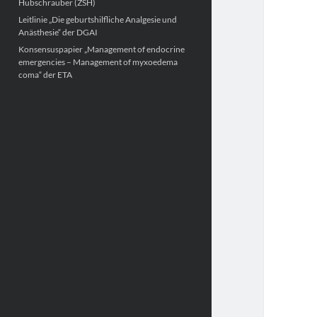
Hubschrauber (ZSH)
Leitlinie „Die geburtshilfliche Analgesie und
Anästhesie“ der DGAI
Konsensuspapier „Management of endocrine
emergencies – Management of myxoedema
coma“ der ETA