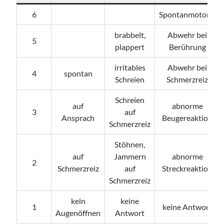
6
Spontanmotorik
brabbelt,
Abwehr bei
5
plappert
Berührung
irritables
Abwehr bei
4
spontan
Schreien
Schmerzreiz
Schreien
auf
abnorme
3
auf
Ansprach
Beugereaktion
Schmerzreiz
Stöhnen,
auf
Jammern
abnorme
2
Schmerzreiz
auf
Streckreaktion
Schmerzreiz
kein
keine
1
keine Antwort
Augenöffnen
Antwort