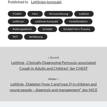
Published in
Leitlinien kompakt
FOAM
Hirn
Hirnverletzung
Leitlinie
Leitlinien
Leitlinien kompakt
Notfallmedizin
Rettungsdienst
Schädel
Schädel-Hirn-Trauma
SHT
Verletzung
« Zurück
Leitlinie „Clinically Diagnosing Pertussis-associated
Cough in Adults and Children“ der CHEST
Weiter »
Leitlinie „Diabetes (type 1 and type 2) in children and
young people – diagnosis and management“ des NICE