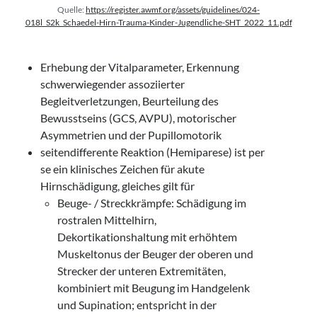
Quelle:
https://register.awmf.org/assets/guidelines/024-
018l_S2k_Schaedel-Hirn-Trauma-Kinder-Jugendliche-SHT_2022_11.pdf
Erhebung der Vitalparameter, Erkennung
schwerwiegender assoziierter
Begleitverletzungen, Beurteilung des
Bewusstseins (GCS, AVPU), motorischer
Asymmetrien und der Pupillomotorik
seitendifferente Reaktion (Hemiparese) ist per
se ein klinisches Zeichen für akute
Hirnschädigung, gleiches gilt für
Beuge- / Streckkrämpfe: Schädigung im
rostralen Mittelhirn,
Dekortikationshaltung mit erhöhtem
Muskeltonus der Beuger der oberen und
Strecker der unteren Extremitäten,
kombiniert mit Beugung im Handgelenk
und Supination; entspricht in der