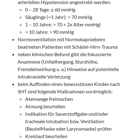
arteriellen Hypotension angestrebt werden:
0 – 28 Tage: ≥ 60 mmHg
Säuglinge (<1 Jahr): > 70 mmHg
1 – 10 Jahre: > 70 + 2x Alter mmHg)
> 10 Jahre: > 90 mmHg
Normoventilation mit Normokapniebeim
beatmeten Patienten mit Schädel-Hirn-Trauma
neben klinischen Befund gibt die fokussierte
Anamnese (Unfallhergang, Sturzhöhe,
Fremdeinwirkung u. a.) Hinweise auf potentielle
intrakranielle Verletzung
beim Auffinden eines bewusstlosen Kindes nach
SHT sind folgende Maßnahmen vordringlich:
Atemwege freimachen
Atmung beurteilen
Indikation für Sauerstoffgabe und/oder
tracheale Intubation bzw. Ventilation
(BeutelMaske oder Larynxmaske) prüfen
Kreislauf beurteilen