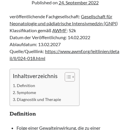
Published on
24. September 2022
infants“ der CPS
Leitlinie „Palliativmedizin für Patient:innen mit einer nicht heilbaren
Krebserkrankung“ der DG Palliativmedizin
veröffentlichende Fachgesellschaft:
Gesellschaft für
Connecting & Acting – Zivilschutz-Hubschrauber (ZSH)
Neonatologie und pädiatrische Intensivmedzin (GNPI
)
Leitlinie „Die geburtshilfliche Analgesie und Anästhesie“ der DGAI
Klassifikation gemäß
AWMF
: S2k
Datum der Veröffentlichung: 14.02.2022
Ablaufdatum: 13.02.2027
Quelle/Quelllink:
https://www.awmf.org/leitlinien/deta
il/ll/024-018.html
Inhaltsverzeichnis
Definition
Symptome
Diagnostik und Therapie
Definition
Folge einer Gewalteinwirkung, die zu einer