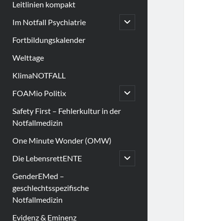
Leitlinien kompakt
open
Im Notfall Psychiatrie
child
menu
Fortbildungskalender
Welttage
KlimaNOTFALL
open
FOAMio Politix
child
menu
Safety First – Fehlerkultur in der
Notfallmedizin
One Minute Wonder (OMW)
open
Die LebensrettENTE
child
menu
GenderEMed –
geschlechtsspezifische
Notfallmedizin
Evidenz & Eminenz