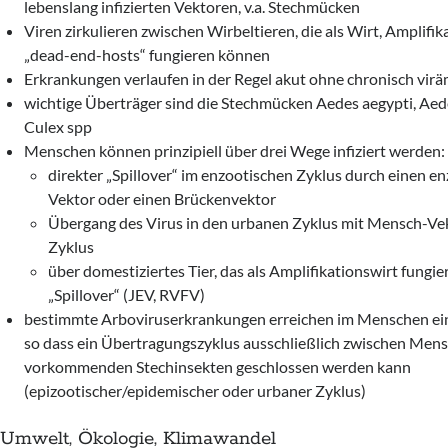
lebenslang infizierten Vektoren, v.a. Stechmücken
Viren zirkulieren zwischen Wirbeltieren, die als Wirt, Amplifi
„dead-end-hosts“ fungieren können
Erkrankungen verlaufen in der Regel akut ohne chronisch vir
wichtige Überträger sind die Stechmücken Aedes aegypti, Aed
Culex spp
Menschen können prinzipiell über drei Wege infiziert werden:
direkter „Spillover“ im enzootischen Zyklus durch einen e
Vektor oder einen Brückenvektor
Übergang des Virus in den urbanen Zyklus mit Mensch-V
Zyklus
über domestiziertes Tier, das als Amplifikationswirt fungier
„Spillover“ (JEV, RVFV)
bestimmte Arboviruserkrankungen erreichen im Menschen ein
so dass ein Übertragungszyklus ausschließlich zwischen Men
vorkommenden Stechinsekten geschlossen werden kann
(epizootischer/epidemischer oder urbaner Zyklus)
Umwelt, Ökologie, Klimawandel