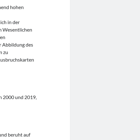
hend hohen
ch in der
im Wesentlichen
fen
ur Abbildung des
n zu
Ausbruchskarten
n 2000 und 2019,
und beruht auf