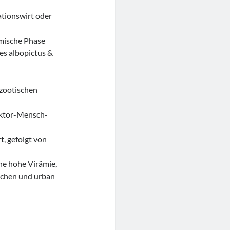
kationswirt oder
ämische Phase
es albopictus &
nzootischen
ektor-Mensch-
t, gefolgt von
e hohe Virämie,
schen und urban