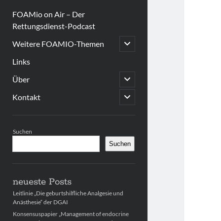
FOAMio on Air – Der
Rettungsdienst-Podcast
open
Weitere FOAMIO-Themen
child
menu
Links
open
Über
child
menu
open
Kontakt
child
menu
Sidebar
Suchen
Suchen
neueste Posts
Leitlinie „Die geburtshilfliche Analgesie und
Anästhesie“ der DGAI
Konsensuspapier „Management of endocrine