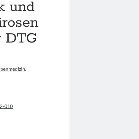
ik und
irosen
er DTG
openmedizin,
042-010