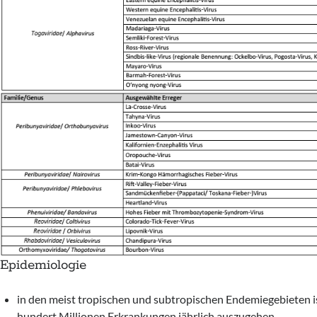
Epidemiologie
in den meist tropischen und subtropischen Endemiegebieten 
hundert Millionen Erkrankungen jährlich auszugehen