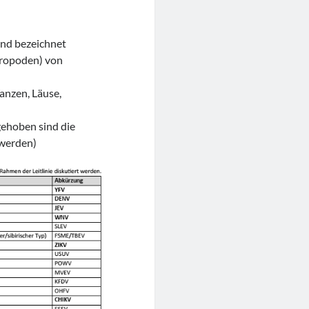
 und bezeichnet
hropoden) von
anzen, Läuse,
ehoben sind die
 werden)