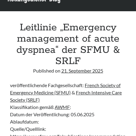
acute respiratory failure“ der Polish Society of Anaesthesiology and
Intensive Therapy
Leitlinie „Management of Hypercalcaemia in Adult Patients in the
Emergency Department“ der IAEM
Leitlinie „Emergency
Leitlinie „Behavioural Emergencies in Emergency Departments“ der IFEM
management of acute
Leitlinie „Management of Acute Upper Gastrointestinal Bleeding in the
Emergency Department“ der IAEM
dyspnea“ der SFMU &
SRLF
Published on
21. September 2025
veröffentlichende Fachgesellschaft:
French Society of
Emergency Medicine (SFMU)
&
French Intensive Care
Society (SRLF)
Klassifikation gemäß
AWMF
:
Datum der Veröffentlichung: 05.06.2025
Ablaufdatum:
Quelle/Quelllink: