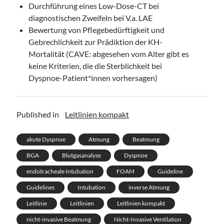
Durchführung eines Low-Dose-CT bei
diagnostischen Zweifeln bei V.a. LAE
Bewertung von Pflegebedürftigkeit und
Gebrechlichkeit zur Prädiktion der KH-
Mortalität (CAVE: abgesehen vom Alter gibt es
keine Kriterien, die die Sterblichkeit bei
Dyspnoe-Patient*innen vorhersagen)
Published in
Leitlinien kompakt
akute Dyspnoe
Atmung
Beatmung
BGA
Blutgasanalyse
Dyspnoe
endotracheale Intubation
FOAM
Guideline
Guidelines
Intubation
inverse Atmung
Leitlinie
Leitlinien
Leitlinien kompakt
nicht-invasive Beatmung
Nicht-Invasive Ventilation