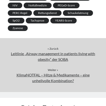
NIV
Notfallmedizin
PEGeD-Score
PERC-Regel
Rettungsdienst
Schaukelatmung
SpO2
Tachypnoe
YEARS-Score
Zyanose
« Zurück
Leitlinie „Airway management in patients living with
obesity“ der SOBA
Weiter »
KlimaNOTFAL – Hitze & Medikamente – eine
unheilvolle Kombination?