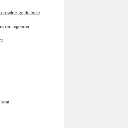
tatewide-guidelines/
des umliegenden
n:
ilung