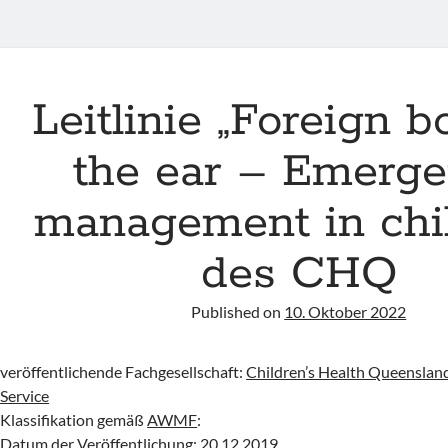
Leitlinie „Foreign b
the ear – Emerg
management in chi
des CHQ
Published on
10. Oktober 2022
2
veröffentlichende Fachgesellschaft:
Children’s Health Queenslan
Service
Klassifikation gemäß
AWMF
:
Datum der Veröffentlichung: 20.12.2019