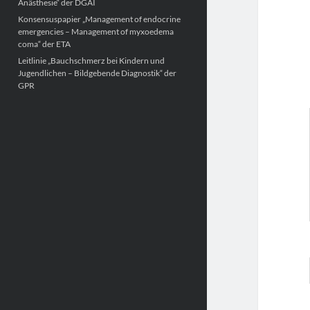
Anästhesie“ der DGAI
Konsensuspapier „Management of endocrine
emergencies – Management of myxoedema
coma“ der ETA
Leitlinie „Bauchschmerz bei Kindern und
Jugendlichen – Bildgebende Diagnostik“ der
GPR