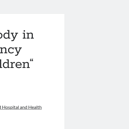
ody in
ency
ldren“
d Hospital and Health