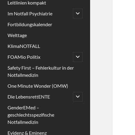
Leitlinien kompakt
open
Im Notfall Psychiatrie
child
menu
Fortbildungskalender
Welttage
KlimaNOTFALL
open
FOAMio Politix
child
menu
Safety First – Fehlerkultur in der
Notfallmedizin
One Minute Wonder (OMW)
open
Die LebensrettENTE
child
menu
GenderEMed –
geschlechtsspezifische
Notfallmedizin
Evidenz & Eminenz