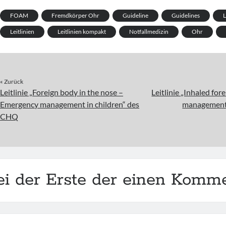
FOAM
Fremdkörper Ohr
Guideline
Guidelines
L
Leitlinien
Leitlinien kompakt
Notfallmedizin
Ohr
« Zurück
Leitlinie „Foreign body in the nose –
Leitlinie „Inhaled fo
Emergency management in children“ des
management 
CHQ
ei der Erste der einen Komme