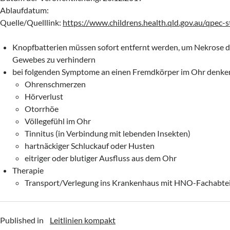
Ablaufdatum:
Quelle/Quelllink:
https://www.childrens.health.qld.gov.au/qpec-s
Knopfbatterien müssen sofort entfernt werden, um Nekrose 
Gewebes zu verhindern
bei folgenden Symptome an einen Fremdkörper im Ohr denke
Ohrenschmerzen
Hörverlust
Otorrhöe
Völlegefühl im Ohr
Tinnitus (in Verbindung mit lebenden Insekten)
hartnäckiger Schluckauf oder Husten
eitriger oder blutiger Ausfluss aus dem Ohr
Therapie
Transport/Verlegung ins Krankenhaus mit HNO-Fachabte
Published in
Leitlinien kompakt