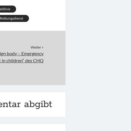
eitlinie
Rettungsdienst
Weiter »
reign body – Emergency
in children“ des CHQ
ntar abgibt