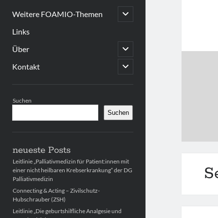
open
Weitere FOAMIO-Themen
child
menu
Links
open
Über
child
menu
open
Kontakt
child
menu
Sidebar
Suchen
Suchen
neueste Posts
Leitlinie „Palliativmedizin für Patient:innen mit
S
einer nicht heilbaren Krebserkrankung“ der DG
Palliativmedizin
Connecting & Acting – Zivilschutz-
Hubschrauber (ZSH)
Leitlinie „Die geburtshilfliche Analgesie und