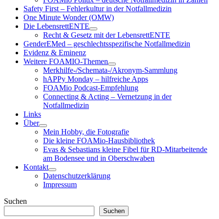
child
Safety First – Fehlerkultur in der Notfallmedizin
menu
One Minute Wonder (OMW)
Die LebensrettENTE
open
Recht & Gesetz mit der LebensrettENTE
child
GenderEMed – geschlechtsspezifische Notfallmedizin
menu
Evidenz & Eminenz
Weitere FOAMIO-Themen
open
Merkhilfe-/Schemata-/Akronym-Sammlung
child
hAPPy Monday – hilfreiche Apps
menu
FOAMio Podcast-Empfehlung
Connecting & Acting – Vernetzung in der
Notfallmedizin
Links
Über
open
Mein Hobby, die Fotografie
child
Die kleine FOAMio-Hausbibliothek
menu
Evas & Sebastians kleine Fibel für RD-Mitarbeitende
am Bodensee und in Oberschwaben
Kontakt
open
Datenschutzerklärung
child
Impressum
menu
Sidebar
Suchen
Suchen