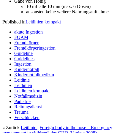
Gabe von Honig
10 mL alle 10 min (max. 6 Dosen)
ansonsten keine weitere Nahrungsaufnahme
Published in
Leitlinien kompakt
akute Ingestion
FOAM
Fremdkörper
Fremdkörperingestion
Guideline
Guidelines
Ingestion
Kindernotfall
Kindernotfallmedizin
Leitlinie
Leitlinien
Leitlinien kompakt
Notfallmedizin
Pädiatrie
Rettungsdienst
Trauma
Verschlucken
« Zurück
Leitlinie „Foreign body in the nose – Emergency
management in children“ des CHQ (Update 2025)