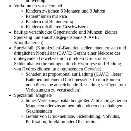
notwendig
Vorkommen vor allem bei
Kindern zwischen 6 Monaten und 3 Jahren
Patient*innen mit Pica
Kindern mit Behinderung
Kindern mit älteren Geschwistern
häufige verschluckte Gegenstände sind Münzen, kleines
Spielzeug und Haushaltsgegenstände (CAVE:
Knopfbatterien)
Spezialfall: (Knopfzellen)-Batterien stellen einen ernsten und
dringlichen Notfall dar (CAVE: Gefahr einer Nekrose des
umliegenden Gewebes durch direkten Druck oder
Schleimhautverbrennungen durch Hydrolyse und Bildung
von Hydroxidionen im angrenzenden Gewebe)
Schaden ist proportional zur Ladung (CAVE: „leere“
Batterien mit einem Durchmesser > 15 mm können
noch über eine ausreichende Restladung verfügen, um
Verletzungen zu verursachen)
Spezialfall: Magnete
hohes Verletzungsrisiko bei großer Zahl an ingestierten
Magneten oder zusammen mit anderen eisenhaltigen
Gegenständen
Gefahr von Drucknekrose, Fistelbildung, Volvulus,
Perforation, Infektion oder Obstruktion