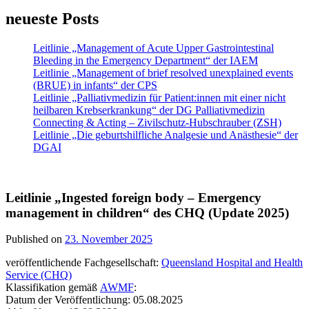
neueste Posts
Leitlinie „Management of Acute Upper Gastrointestinal
Bleeding in the Emergency Department“ der IAEM
Leitlinie „Management of brief resolved unexplained events
(BRUE) in infants“ der CPS
Leitlinie „Palliativmedizin für Patient:innen mit einer nicht
heilbaren Krebserkrankung“ der DG Palliativmedizin
Connecting & Acting – Zivilschutz-Hubschrauber (ZSH)
Leitlinie „Die geburtshilfliche Analgesie und Anästhesie“ der
DGAI
Leitlinie „Ingested foreign body – Emergency
management in children“ des CHQ (Update 2025)
Published on
23. November 2025
veröffentlichende Fachgesellschaft:
Queensland Hospital and Health
Service (CHQ)
Klassifikation gemäß
AWMF
:
Datum der Veröffentlichung: 05.08.2025