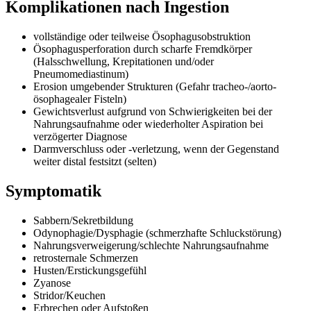
Komplikationen nach Ingestion
vollständige oder teilweise Ösophagusobstruktion
Ösophagusperforation durch scharfe Fremdkörper
(Halsschwellung, Krepitationen und/oder
Pneumomediastinum)
Erosion umgebender Strukturen (Gefahr tracheo-/aorto-
ösophagealer Fisteln)
Gewichtsverlust aufgrund von Schwierigkeiten bei der
Nahrungsaufnahme oder wiederholter Aspiration bei
verzögerter Diagnose
Darmverschluss oder -verletzung, wenn der Gegenstand
weiter distal festsitzt (selten)
Symptomatik
Sabbern/Sekretbildung
Odynophagie/Dysphagie (schmerzhafte Schluckstörung)
Nahrungsverweigerung/schlechte Nahrungsaufnahme
retrosternale Schmerzen
Husten/Erstickungsgefühl
Zyanose
Stridor/Keuchen
Erbrechen oder Aufstoßen