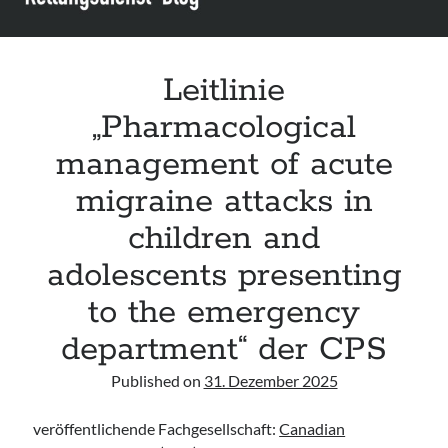
infants“ der CPS
Leitlinie „Palliativmedizin für Patient:innen mit einer nicht heilbaren
Krebserkrankung“ der DG Palliativmedizin
Connecting & Acting – Zivilschutz-Hubschrauber (ZSH)
Leitlinie
Leitlinie „Die geburtshilfliche Analgesie und Anästhesie“ der DGAI
„Pharmacological
management of acute
migraine attacks in
children and
adolescents presenting
to the emergency
department“ der CPS
Published on
31. Dezember 2025
veröffentlichende Fachgesellschaft:
Canadian