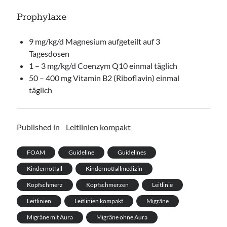
Prophylaxe
9 mg/kg/d Magnesium aufgeteilt auf 3
Tagesdosen
1 – 3 mg/kg/d Coenzym Q10 einmal täglich
50 – 400 mg Vitamin B2 (Riboflavin) einmal
täglich
Published in
Leitlinien kompakt
FOAM
Guideline
Guidelines
Kindernotfall
Kindernotfallmedizin
Kopfschmerz
Kopfschmerzen
Leitlinie
Leitlinien
Leitlinien kompakt
Migräne
Migräne mit Aura
Migräne ohne Aura