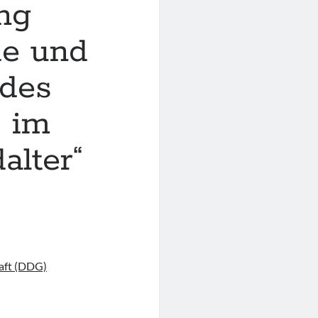
ng
ie und
 des
s im
alter“
aft (DDG)