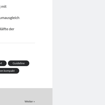
 mit
iumausgleich
älfte der
M
Guideline
nien kompakt
Weiter »