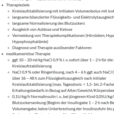
Therapieziele
Kreislaufstabilisierung mit initialem Volumenbolus mit is
langsame bilanzierter Flüssigkeits- und Elektrolytausgleic
langsame Normalisierung des Blutzuckers
Ausgleich von Azidose und Ketose
Vermeidung von Therapiekomplikationen (Hirnödem, Hypo
Hypophosphatämie)
Diagnose und Therapie auslösender Faktoren
medikamentöse Therapie
ggf. 10 – 20 ml/kg NaCl 0,9 % i. v. sofort über 1 – 2 h für die 
Kreislaufstabilisierung
NaCl 0,9 % oder Ringerlösung, nach 4 – 6 h ggf. auch NaCl 
über 36 – 48 h zum Flüssigkeitsausgleich nach initialer
Kreislaufstabilisierung (max. Tagesdosis: < 1,5- bis 2-Fach
Erhaltungsbedarfs in Bezug auf Alter/Gewicht/Körperober
0,1U/kg/h Normalinsulin i. v., bei jüngerem Kind 0,05U/kg/
Blutzuckersenkung (Beginn der Insulingabe 1 – 2 h nach B
Volumengabe; keine Unterbrechung der Insulinzufuhr bis p