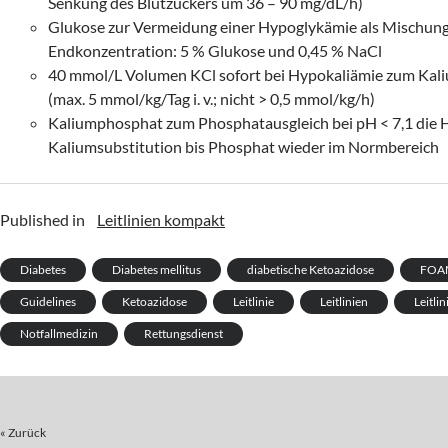
Senkung des Blutzuckers um 36 – 90 mg/dL/h)
Glukose zur Vermeidung einer Hypoglykämie als Mischung
Endkonzentration: 5 % Glukose und 0,45 % NaCl
40 mmol/L Volumen KCl sofort bei Hypokaliämie zum Kal
(max. 5 mmol/kg/Tag i. v.; nicht > 0,5 mmol/kg/h)
Kaliumphosphat zum Phosphatausgleich bei pH < 7,1 die H
Kaliumsubstitution bis Phosphat wieder im Normbereich
Published in
Leitlinien kompakt
Diabetes
Diabetes mellitus
diabetische Ketoazidose
FOA
Guidelines
Ketoazidose
Leitlinie
Leitlinien
Leitli
Notfallmedizin
Rettungsdienst
« Zurück