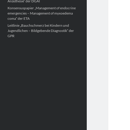
Anästhesie“ der DGAI
Konsensuspapier „Management of endocrine
emergencies – Management of myxoedema
coma“ der ETA
Leitlinie „Bauchschmerz bei Kindern und
Jugendlichen – Bildgebende Diagnostik“ der
GPR