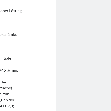
otoner Lösung
h
kaliämie,
initiale
0,45 % min.
e des
fläche)
h, zur
eginn der
H > 7,3;