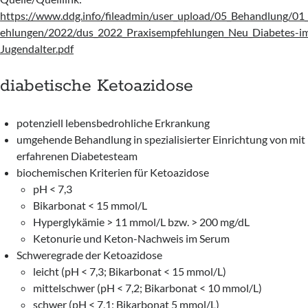
https://www.ddg.info/fileadmin/user_upload/05_Behandlung/01_
ehlungen/2022/dus_2022_Praxisempfehlungen_Neu_Diabetes-i
Jugendalter.pdf
diabetische Ketoazidose
potenziell lebensbedrohliche Erkrankung
umgehende Behandlung in spezialisierter Einrichtung von mit
erfahrenen Diabetesteam
biochemischen Kriterien für Ketoazidose
pH < 7,3
Bikarbonat < 15 mmol/L
Hyperglykämie > 11 mmol/L bzw. > 200 mg/dL
Ketonurie und Keton-Nachweis im Serum
Schweregrade der Ketoazidose
leicht (pH < 7,3; Bikarbonat < 15 mmol/L)
mittelschwer (pH < 7,2; Bikarbonat < 10 mmol/L)
schwer (pH < 7,1; Bikarbonat 5 mmol/L)