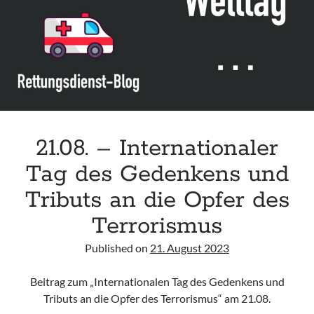
Assessment and Management in the Emergency Department“ der IAEM
Leitlinie „Use of VV ECMO in paediatric patients for the treatment of
acute respiratory failure“ der Polish Society of Anaesthesiology and
Intensive Therapy
Leitlinie „Management of Hypercalcaemia in Adult Patients in the
Emergency Department“ der IAEM
Leitlinie „Behavioural Emergencies in Emergency Departments“ der IFEM
21.08. – Internationaler
Tag des Gedenkens und
Tributs an die Opfer des
Terrorismus
Published on
21. August 2023
Beitrag zum „Internationalen Tag des Gedenkens und
Tributs an die Opfer des Terrorismus“ am 21.08.