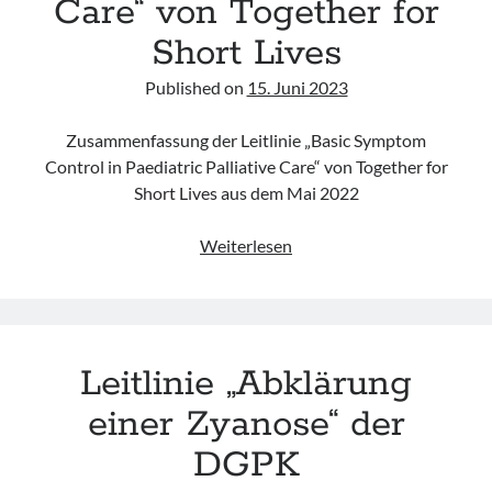
Care“ von Together for
Short Lives
Published on
15. Juni 2023
Zusammenfassung der Leitlinie „Basic Symptom
Control in Paediatric Palliative Care“ von Together for
Short Lives aus dem Mai 2022
Leitlinie
Weiterlesen
„Basic
Symptom
Control
in
Leitlinie „Abklärung
Paediatric
Palliative
einer Zyanose“ der
Care“
DGPK
von
Together