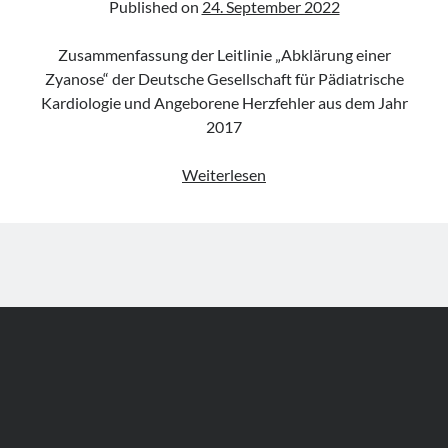
Published on
24. September 2022
for
Short
Zusammenfassung der Leitlinie „Abklärung einer
Lives
Zyanose“ der Deutsche Gesellschaft für Pädiatrische
Kardiologie und Angeborene Herzfehler aus dem Jahr
2017
Leitlinie
Weiterlesen
„Abklärung
einer
Zyanose“
der
DGPK