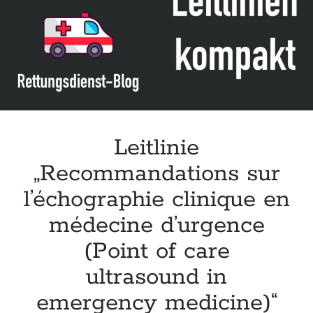
Leitlinie „Bauchschmerz bei Kindern und Jugendlichen – Bildgebende
Diagnostik“ der GPR
Leitlinie „Erbrechen im Kindes- und Jugendalter – Bildgebende
Diagnostik“ der GPR
Leitlinie „Kopfschmerzen bei Kindern und Jugendlichen – Bildgebende
Diagnostik“ der GPR
Leitlinie
„Recommandations sur
l’échographie clinique en
médecine d’urgence
(Point of care
ultrasound in
emergency medicine)“