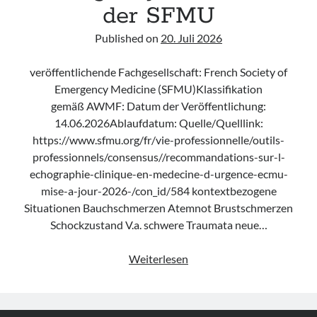
der SFMU
Published on
20. Juli 2026
veröffentlichende Fachgesellschaft: French Society of
Emergency Medicine (SFMU)Klassifikation
gemäß AWMF: Datum der Veröffentlichung:
14.06.2026Ablaufdatum: Quelle/Quelllink:
https://www.sfmu.org/fr/vie-professionnelle/outils-
professionnels/consensus//recommandations-sur-l-
echographie-clinique-en-medecine-d-urgence-ecmu-
mise-a-jour-2026-/con_id/584 kontextbezogene
Situationen Bauchschmerzen Atemnot Brustschmerzen
Schockzustand V.a. schwere Traumata neue…
Leitlinie
Weiterlesen
„Recommandations
sur
l’échographie