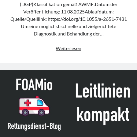
(DGP)Klassifikation gemäß AWMF:Datum der
Veröffentlichung: 11.08.2025Ablaufdatum:
Quelle/Quelllink: https://doi.org/10.1055/a-2651-7431
Um eine möglichst schnelle und zielgerichtete
Diagnostik und Behandlung der…
„Dyspnoe
Weiterlesen
Units
–
Empfehlungen
zu
personellen,
strukturellen
und
technischen
Voraussetzungen“
der
DGP