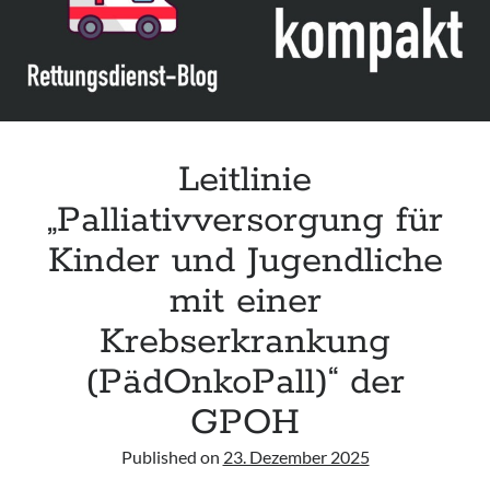
Distress“
des
ACEP
Leitlinie
„Palliativversorgung für
Kinder und Jugendliche
mit einer
Krebserkrankung
(PädOnkoPall)“ der
GPOH
Published on
23. Dezember 2025