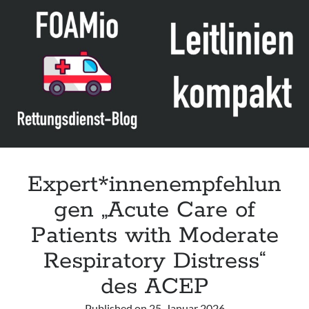
clinique
en
médecine
d’urgence
(Point
of
care
ultrasound
in
emergency
medicine)“
Expert*innenempfehlun
der
gen „Acute Care of
SFMU
Patients with Moderate
Respiratory Distress“
des ACEP
Published on
25. Januar 2026