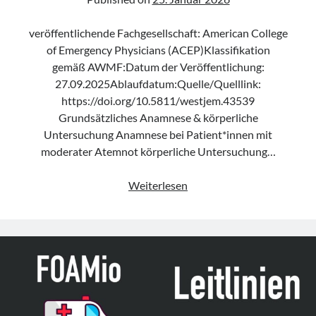
veröffentlichende Fachgesellschaft: American College
of Emergency Physicians (ACEP)Klassifikation
gemäß AWMF:Datum der Veröffentlichung:
27.09.2025Ablaufdatum:Quelle/Quelllink:
https://doi.org/10.5811/westjem.43539
Grundsätzliches Anamnese & körperliche
Untersuchung Anamnese bei Patient*innen mit
moderater Atemnot körperliche Untersuchung…
Expert*innenempfehlunge
Weiterlesen
„Acute
Care
of
Patients
with
Moderate
Respiratory