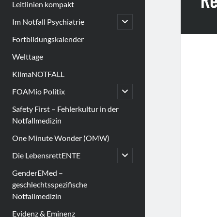
Leitlinien kompakt
open
Im Notfall Psychiatrie
child
menu
Fortbildungskalender
Welttage
KlimaNOTFALL
open
FOAMio Politix
child
menu
Safety First – Fehlerkultur in der
Notfallmedizin
One Minute Wonder (OMW)
open
Die LebensrettENTE
child
menu
GenderEMed –
geschlechtsspezifische
Notfallmedizin
Evidenz & Eminenz