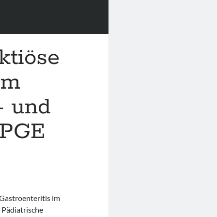
ektiöse
im
- und
 GPGE
)
Gastroenteritis im
r Pädiatrische