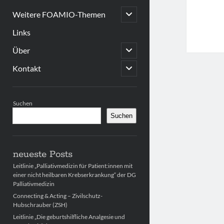
open
Weitere FOAMIO-Themen
child
menu
Links
open
Über
child
menu
open
Kontakt
child
menu
Sidebar
Suchen
Suchen
neueste Posts
Leitlinie „Palliativmedizin für Patient:innen mit
einer nicht heilbaren Krebserkrankung“ der DG
Palliativmedizin
Connecting & Acting – Zivilschutz-
Hubschrauber (ZSH)
Leitlinie „Die geburtshilfliche Analgesie und