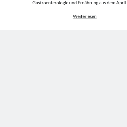
Gastroenterologie und Ernährung aus dem April
Leitlinie
Weiterlesen
„Akute
infektiöse
Gastroenteritis
im
Säuglings-,
Kindes-
und
Jugendalter“
der
GPGE
(Update
2024)