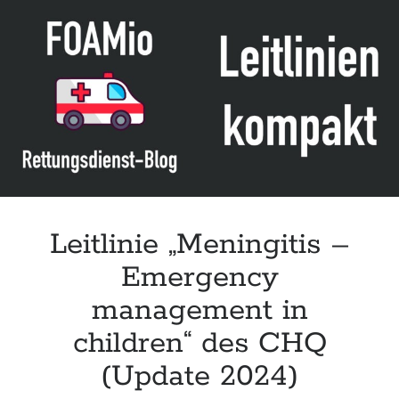
Grundrecht“
zum
75.
Geburtstag
des
Grundgesetzes
Leitlinie „Meningitis –
Emergency
management in
children“ des CHQ
(Update 2024)