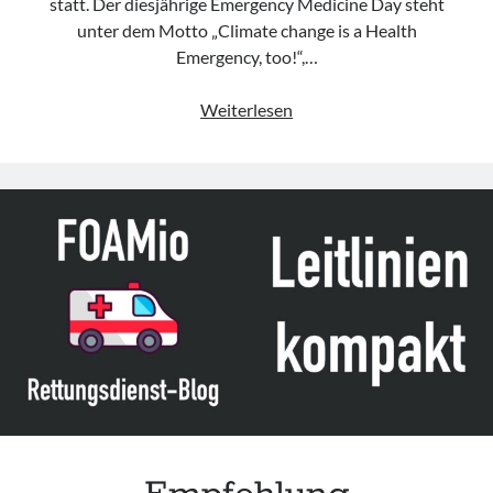
statt. Der diesjährige Emergency Medicine Day steht
unter dem Motto „Climate change is a Health
Emergency, too!“,…
27.05.
Weiterlesen
–
Emergency
Medicine
Day
(„Auch
der
Klimawandel
ist
ein
gesundheitlicher
Notfall!“)