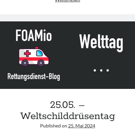
„Interprofessionelle
Handlungsfelder
der
Pflegefachpersonen
in
der
Klinischen
Akut-
und
Notfallmedizin“
der
DIVI
und
DGF
25.05. –
Weltschilddrüsentag
Published on
25. Mai 2024