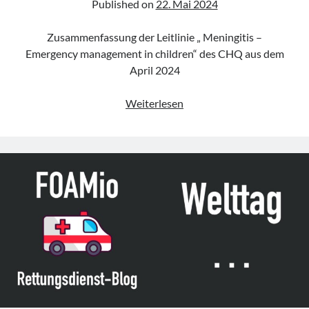
Published on
22. Mai 2024
Zusammenfassung der Leitlinie „ Meningitis –
Emergency management in children“ des CHQ aus dem
April 2024
Leitlinie
Weiterlesen
„Meningitis
–
Emergency
management
in
children“
des
CHQ
(Update
2024)