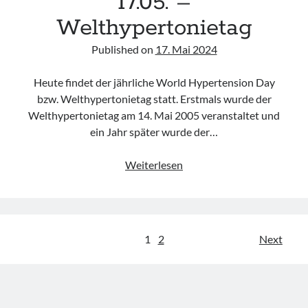
17.05. –
Welthypertonietag
Published on
17. Mai 2024
Heute findet der jährliche World Hypertension Day
bzw. Welthypertonietag statt. Erstmals wurde der
Welthypertonietag am 14. Mai 2005 veranstaltet und
ein Jahr später wurde der…
17.05.
Weiterlesen
–
Welthypertonietag
Seitennummerierung
1
2
Next
der
Beiträge