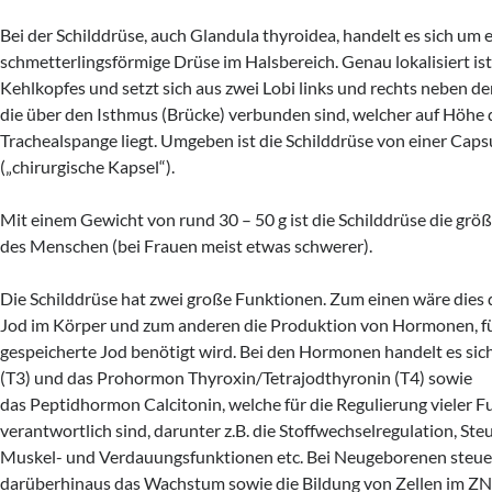
Bei der Schilddrüse, auch Glandula thyroidea, handelt es sich um 
schmetterlingsförmige Drüse im Halsbereich. Genau lokalisiert ist
Kehlkopfes und setzt sich aus zwei Lobi links und rechts neben 
die über den Isthmus (Brücke) verbunden sind, welcher auf Höhe de
Trachealspange liegt. Umgeben ist die Schilddrüse von einer Caps
(„chirurgische Kapsel“).
Mit einem Gewicht von rund 30 – 50 g ist die Schilddrüse die grö
des Menschen (bei Frauen meist etwas schwerer).
Die Schilddrüse hat zwei große Funktionen. Zum einen wäre dies 
Jod im Körper und zum anderen die Produktion von Hormonen, fü
gespeicherte Jod benötigt wird. Bei den Hormonen handelt es sic
(T3) und das Prohormon Thyroxin/Tetrajodthyronin (T4) sowie
das Peptidhormon Calcitonin, welche für die Regulierung vieler 
verantwortlich sind, darunter z.B. die Stoffwechselregulation, Ste
Muskel- und Verdauungsfunktionen etc. Bei Neugeborenen steu
darüberhinaus das Wachstum sowie die Bildung von Zellen im ZN