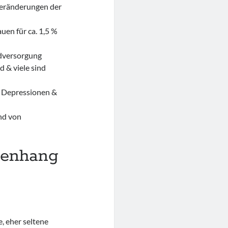
Veränderungen der
uen für ca. 1,5 %
odversorgung
 & viele sind
t Depressionen &
nd von
menhang
e, eher seltene