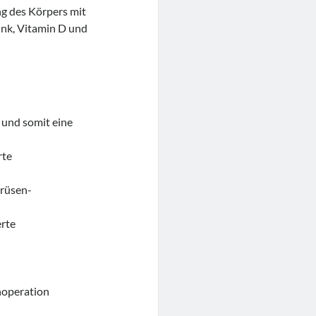
ng des Körpers mit
Zink, Vitamin D und
 und somit eine
rte
drüsen-
erte
noperation