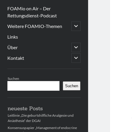
FOAMio on Air – Der
Rettungsdienst-Podcast
open
Weitere FOAMIO-Themen
child
menu
Links
open
Über
child
menu
open
Kontakt
child
menu
Sidebar
Suchen
Suchen
neueste Posts
Leitlinie „Die geburtshilfliche Analgesie und
Anästhesie“ der DGAI
Konsensuspapier „Management of endocrine