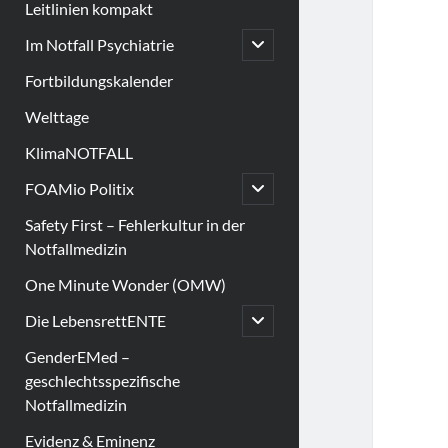
Leitlinien kompakt
open
Im Notfall Psychiatrie
child
menu
Fortbildungskalender
Welttage
KlimaNOTFALL
open
FOAMio Politix
child
menu
Safety First – Fehlerkultur in der
Notfallmedizin
One Minute Wonder (OMW)
open
Die LebensrettENTE
child
menu
GenderEMed –
geschlechtsspezifische
Notfallmedizin
Evidenz & Eminenz