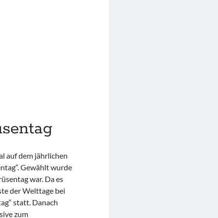
üsentag
l auf dem jährlichen
entag“. Gewählt wurde
drüsentag war. Da es
ste der Welttage bei
ag“ statt. Danach
ssive zum