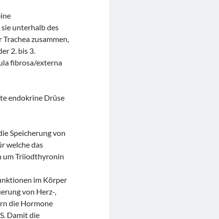
eine
 sie unterhalb des
der Trachea zusammen,
r 2. bis 3.
ula fibrosa/externa
ßte endokrine Drüse
die Speicherung von
r welche das
h um Triiodthyronin
Funktionen im Körper
uerung von Herz-,
ern die Hormone
S. Damit die