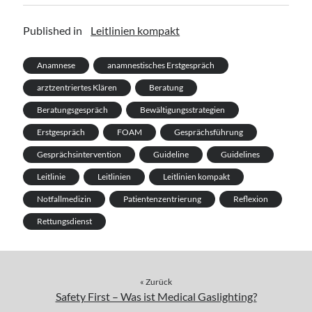
Published in
Leitlinien kompakt
Anamnese
anamnestisches Erstgespräch
arztzentriertes Klären
Beratung
Beratungsgespräch
Bewältigungsstrategien
Erstgespräch
FOAM
Gesprächsführung
Gesprächsintervention
Guideline
Guidelines
Leitlinie
Leitlinien
Leitlinien kompakt
Notfallmedizin
Patientenzentrierung
Reflexion
Rettungsdienst
« Zurück
Safety First – Was ist Medical Gaslighting?