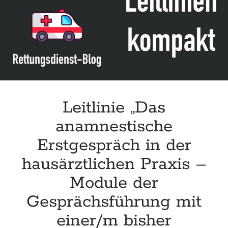
Leitlinie „Management of Hypercalcaemia in Adult Patients in the
Emergency Department“ der IAEM
Leitlinie „Behavioural Emergencies in Emergency Departments“ der IFEM
Leitlinie „Management of Acute Upper Gastrointestinal Bleeding in the
Emergency Department“ der IAEM
Leitlinie „Management of brief resolved unexplained events (BRUE) in
infants“ der CPS
Leitlinie „Das
anamnestische
Erstgespräch in der
hausärztlichen Praxis –
Module der
Gesprächsführung mit
einer/m bisher