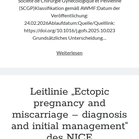
Société de Chirurgie Gynécologique et Pelvienne
(SCGP)Klassifikation gemäß AWMF:Datum der
Veröffentlichung:
24.02.2026Ablaufdatum:Quelle/Quelllink:
https://doi.org/10.1016/j.gofs.2025.10.023
Grundsätzliches Unterscheidung…
Leitlinie
Weiterlesen
„Therapeutic
management
of
tubal
Leitlinie „Ectopic
ectopic
pregnancies“
pregnancy and
der
miscarriage – diagnosis
CNGOF
&
and initial management“
SCGP
des NICE