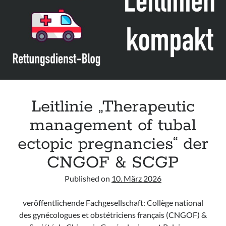
Leitlinie „Management of Hypercalcaemia in Adult Patients in the
Emergency Department“ der IAEM
Leitlinie „Behavioural Emergencies in Emergency Departments“ der IFEM
Leitlinie „Management of Acute Upper Gastrointestinal Bleeding in the
Emergency Department“ der IAEM
Leitlinie „Management of brief resolved unexplained events (BRUE) in
infants“ der CPS
Leitlinie „Therapeutic
management of tubal
ectopic pregnancies“ der
CNGOF & SCGP
Published on
10. März 2026
veröffentlichende Fachgesellschaft: Collège national
des gynécologues et obstétriciens français (CNGOF) &