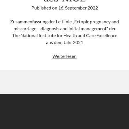
Published on
16. September 2022
Zusammenfassung der Leitlinie „Ectopic pregnancy and
miscarriage – diagnosis and initial management“ der
The National Institute for Health and Care Excellence
aus dem Jahr 2021
Leitlinie
Weiterlesen
„Ectopic
pregnancy
and
miscarriage
–
diagnosis
and
initial
management“
des