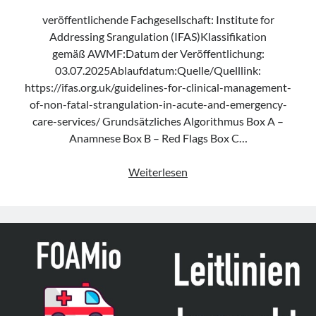
veröffentlichende Fachgesellschaft: Institute for
Addressing Srangulation (IFAS)Klassifikation
gemäß AWMF:Datum der Veröffentlichung:
03.07.2025Ablaufdatum:Quelle/Quelllink:
https://ifas.org.uk/guidelines-for-clinical-management-
of-non-fatal-strangulation-in-acute-and-emergency-
care-services/ Grundsätzliches Algorithmus Box A –
Anamnese Box B – Red Flags Box C…
Leitlinie
Weiterlesen
„Clinical
management
of
non-
fatal
strangulation
in
acute