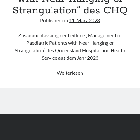
Strangulation“ des CHQ
Published on
11. März 2023
Zusammenfassung der Leitlinie „Management of
Paediatric Patients with Near Hanging or
Strangulation“ des Queensland Hospital and Health
Service aus dem Jahr 2023
Leitlinie
Weiterlesen
„Management
of
Paediatric
Patients
with
Near
Hanging
or
Strangulation“