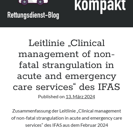
and
emergency
care
services“
des
IFAS
Leitlinie „Clinical
(Update
management of non-
2025)
fatal strangulation in
acute and emergency
care services“ des IFAS
Published on
13. März 2024
Zusammenfassung der Leitlinie „Clinical management
of non-fatal strangulation in acute and emergency care
services“ des IFAS aus dem Februar 2024