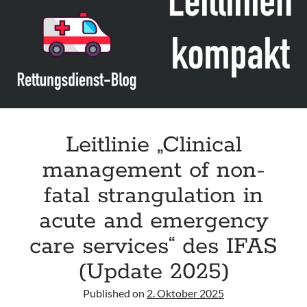
Leitlinie „Management of Hypercalcaemia in Adult Patients in the
Emergency Department“ der IAEM
Leitlinie „Behavioural Emergencies in Emergency Departments“ der IFEM
Leitlinie „Management of Acute Upper Gastrointestinal Bleeding in the
Emergency Department“ der IAEM
Leitlinie „Management of brief resolved unexplained events (BRUE) in
infants“ der CPS
Leitlinie „Clinical
management of non-
fatal strangulation in
acute and emergency
care services“ des IFAS
(Update 2025)
Published on
2. Oktober 2025